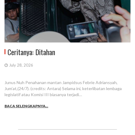
Ceritanya: Ditahan
July 28, 2026
Junus Nuh Penahanan mantan Jampidsus Febrie Adriansyah,
Jum’at,(24/7). (credits: Antara) Selama ini, keterlibatan lembaga
legislatif atau Komisi III biasanya terjadi…
BACA SELENGKAPNYA...