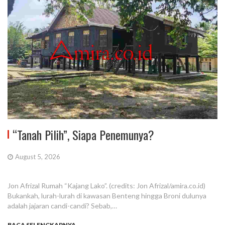
“Tanah Pilih”, Siapa Penemunya?
August 5, 2026
Jon Afrizal Rumah “Kajang Lako”. (credits: Jon Afrizal/amira.co.id)
Bukankah, lurah-lurah di kawasan Benteng hingga Broni dulunya
adalah jajaran candi-candi? Sebab,…
BACA SELENGKAPNYA...