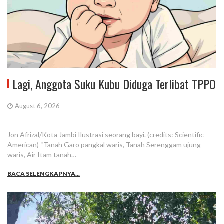
Lagi, Anggota Suku Kubu Diduga Terlibat TPPO
August 6, 2026
Jon Afrizal/Kota Jambi Ilustrasi seorang bayi. (credits: Scientific
American) “Tanah Garo pangkal waris, Tanah Serenggam ujung
waris, Air Itam tanah…
BACA SELENGKAPNYA...