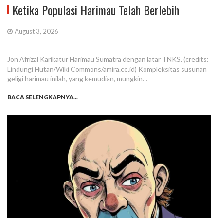
Ketika Populasi Harimau Telah Berlebih
August 3, 2026
Jon Afrizal Karikatur Harimau Sumatra dengan latar TNKS. (credits:
Lindungi Hutan/Wiki Commons/amira.co.id) Kompleksitas susunan
geligi harimau inilah, yang kemudian, mungkin…
BACA SELENGKAPNYA...