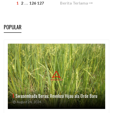
1
2
126
127
Berita Terlama
…
POPULAR
Swasembada Beras; Revolusi Hijau ala Orde Baru
August 24, 2024