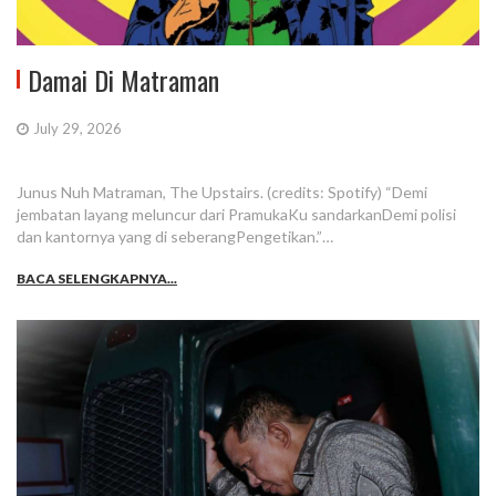
Damai Di Matraman
July 29, 2026
Junus Nuh Matraman, The Upstairs. (credits: Spotify) “Demi
jembatan layang meluncur dari PramukaKu sandarkanDemi polisi
dan kantornya yang di seberangPengetikan.”…
BACA SELENGKAPNYA...