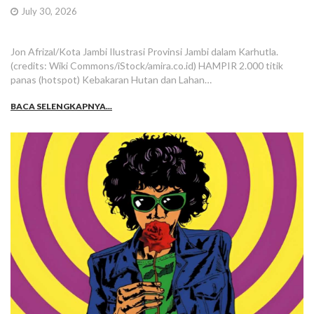
July 30, 2026
Jon Afrizal/Kota Jambi Ilustrasi Provinsi Jambi dalam Karhutla.
(credits: Wiki Commons/iStock/amira.co.id) HAMPIR 2.000 titik
panas (hotspot) Kebakaran Hutan dan Lahan…
BACA SELENGKAPNYA...