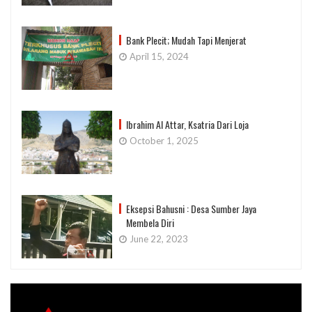
Bank Plecit; Mudah Tapi Menjerat
April 15, 2024
Ibrahim Al Attar, Ksatria Dari Loja
October 1, 2025
Eksepsi Bahusni : Desa Sumber Jaya
Membela Diri
June 22, 2023