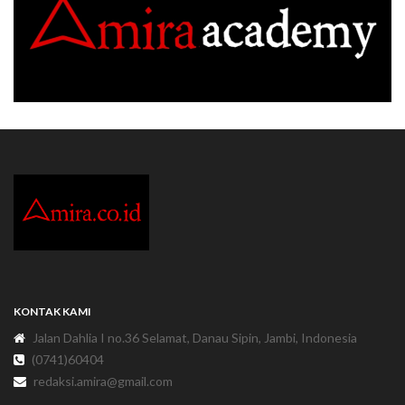
KONTAK KAMI
Jalan Dahlia I no.36 Selamat, Danau Sipin, Jambi, Indonesia
(0741)60404
redaksi.amira@gmail.com