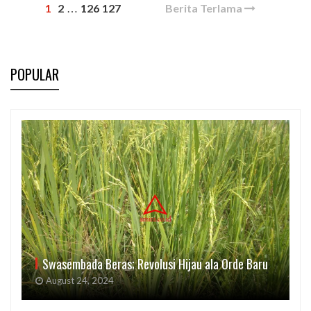
1
2
126
127
Berita Terlama
…
POPULAR
Swasembada Beras; Revolusi Hijau ala Orde Baru
August 24, 2024