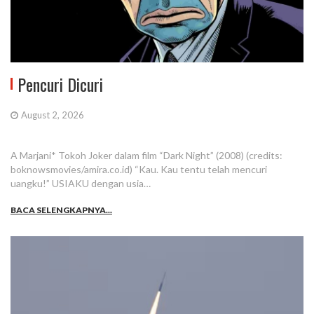
Pencuri Dicuri
August 2, 2026
A Marjani* Tokoh Joker dalam film “Dark Night” (2008) (credits:
boknowsmovies/amira.co.id) “Kau. Kau tentu telah mencuri
uangku!” USIAKU dengan usia…
BACA SELENGKAPNYA...