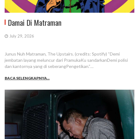
Damai Di Matraman
July 29, 2026
Junus Nuh Matraman, The Upstairs. (credits: Spotify) “Demi
jembatan layang meluncur dari PramukaKu sandarkanDemi polisi
dan kantornya yang di seberangPengetikan.”…
BACA SELENGKAPNYA...