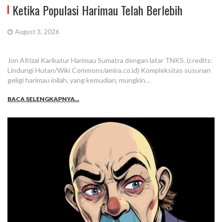
Ketika Populasi Harimau Telah Berlebih
August 3, 2026
Jon Afrizal Karikatur Harimau Sumatra dengan latar TNKS. (credits:
Lindungi Hutan/Wiki Commons/amira.co.id) Kompleksitas susunan
geligi harimau inilah, yang kemudian, mungkin…
BACA SELENGKAPNYA...