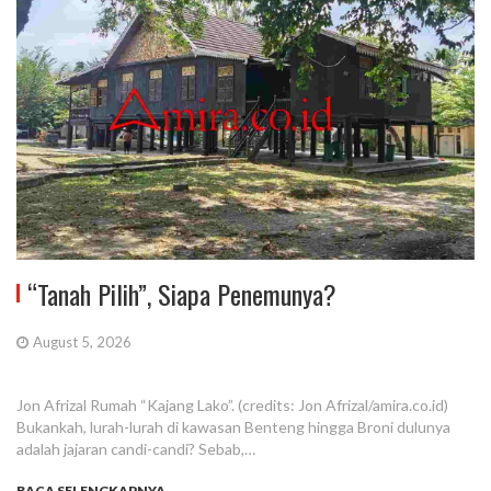
“Tanah Pilih”, Siapa Penemunya?
August 5, 2026
Jon Afrizal Rumah “Kajang Lako”. (credits: Jon Afrizal/amira.co.id)
Bukankah, lurah-lurah di kawasan Benteng hingga Broni dulunya
adalah jajaran candi-candi? Sebab,…
BACA SELENGKAPNYA...