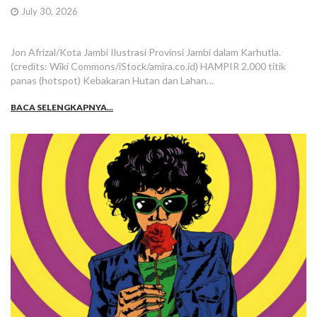
July 30, 2026
Jon Afrizal/Kota Jambi Ilustrasi Provinsi Jambi dalam Karhutla.
(credits: Wiki Commons/iStock/amira.co.id) HAMPIR 2.000 titik
panas (hotspot) Kebakaran Hutan dan Lahan…
BACA SELENGKAPNYA...