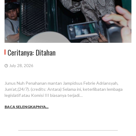
Ceritanya: Ditahan
July 28, 2026
Junus Nuh Penahanan mantan Jampidsus Febrie Adriansyah,
Jum’at,(24/7). (credits: Antara) Selama ini, keterlibatan lembaga
legislatif atau Komisi III biasanya terjadi…
BACA SELENGKAPNYA...