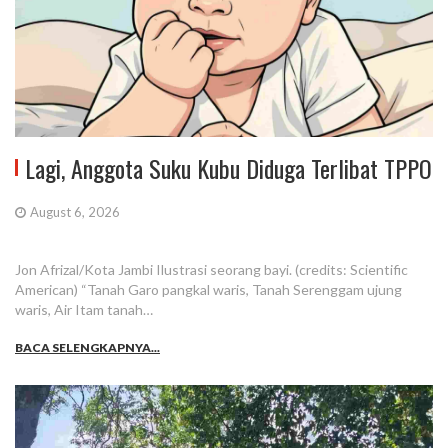
Lagi, Anggota Suku Kubu Diduga Terlibat TPPO
August 6, 2026
Jon Afrizal/Kota Jambi Ilustrasi seorang bayi. (credits: Scientific
American) “Tanah Garo pangkal waris, Tanah Serenggam ujung
waris, Air Itam tanah…
BACA SELENGKAPNYA...