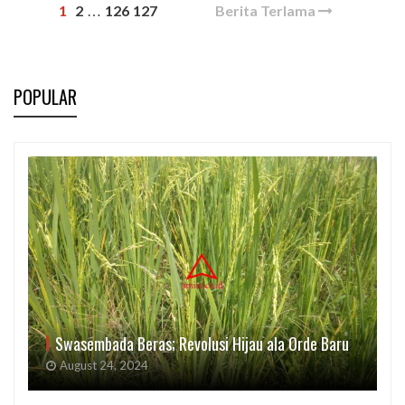
1
2
126
127
Berita Terlama
…
POPULAR
Swasembada Beras; Revolusi Hijau ala Orde Baru
August 24, 2024