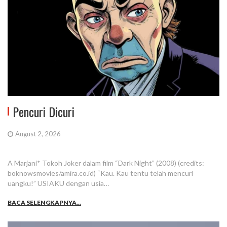
Pencuri Dicuri
August 2, 2026
A Marjani* Tokoh Joker dalam film “Dark Night” (2008) (credits:
boknowsmovies/amira.co.id) “Kau. Kau tentu telah mencuri
uangku!” USIAKU dengan usia…
BACA SELENGKAPNYA...