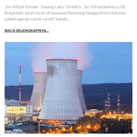
Jon Afrizal Rumah “Kajang Lako”. (credits: Jon Afrizal/amira.co.id)
Bukankah, lurah-lurah di kawasan Benteng hingga Broni dulunya
adalah jajaran candi-candi? Sebab,…
BACA SELENGKAPNYA...