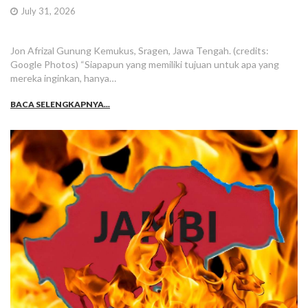
July 31, 2026
Jon Afrizal Gunung Kemukus, Sragen, Jawa Tengah. (credits:
Google Photos) “Siapapun yang memiliki tujuan untuk apa yang
mereka inginkan, hanya…
BACA SELENGKAPNYA...