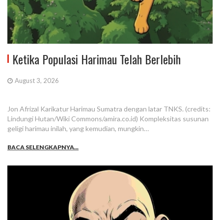
Ketika Populasi Harimau Telah Berlebih
August 3, 2026
Jon Afrizal Karikatur Harimau Sumatra dengan latar TNKS. (credits:
Lindungi Hutan/Wiki Commons/amira.co.id) Kompleksitas susunan
geligi harimau inilah, yang kemudian, mungkin…
BACA SELENGKAPNYA...