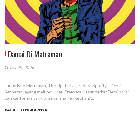
Damai Di Matraman
July 29, 2026
Junus Nuh Matraman, The Upstairs. (credits: Spotify) “Demi
jembatan layang meluncur dari PramukaKu sandarkanDemi polisi
dan kantornya yang di seberangPengetikan.”…
BACA SELENGKAPNYA...