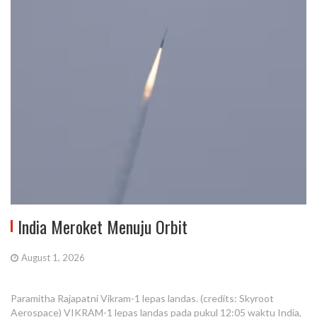
India Meroket Menuju Orbit
August 1, 2026
Paramitha Rajapatni Vikram-1 lepas landas. (credits: Skyroot
Aerospace) VIKRAM-1 lepas landas pada pukul 12:05 waktu India,