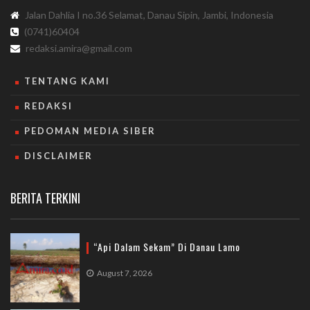
Jalan Dahlia I no.36 Selamat, Danau Sipin, Jambi, Indonesia
(0741)60404
redaksi.amira@gmail.com
TENTANG KAMI
REDAKSI
PEDOMAN MEDIA SIBER
DISCLAIMER
BERITA TERKINI
“Api Dalam Sekam” Di Danau Lamo
August 7, 2026