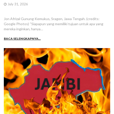
July 31, 2026
Jon Afrizal Gunung Kemukus, Sragen, Jawa Tengah. (credits:
Google Photos) “Siapapun yang memiliki tujuan untuk apa yang
mereka inginkan, hanya…
BACA SELENGKAPNYA...