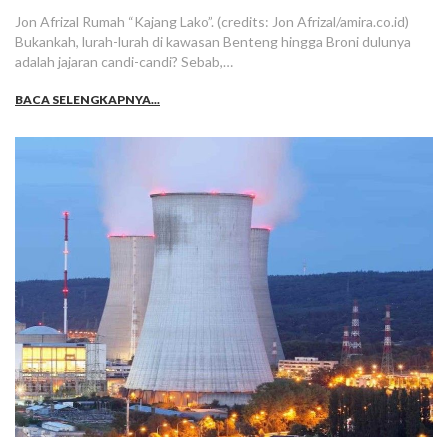
Jon Afrizal Rumah “Kajang Lako”. (credits: Jon Afrizal/amira.co.id)
Bukankah, lurah-lurah di kawasan Benteng hingga Broni dulunya
adalah jajaran candi-candi? Sebab,…
BACA SELENGKAPNYA...