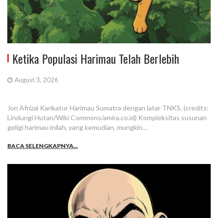
Ketika Populasi Harimau Telah Berlebih
August 3, 2026
Jon Afrizal Karikatur Harimau Sumatra dengan latar TNKS. (credits:
Lindungi Hutan/Wiki Commons/amira.co.id) Kompleksitas susunan
geligi harimau inilah, yang kemudian, mungkin…
BACA SELENGKAPNYA...