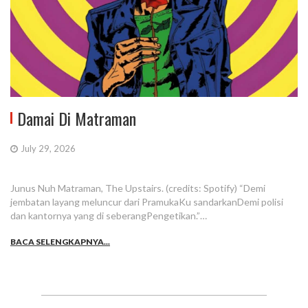
Damai Di Matraman
July 29, 2026
Junus Nuh Matraman, The Upstairs. (credits: Spotify) “Demi
jembatan layang meluncur dari PramukaKu sandarkanDemi polisi
dan kantornya yang di seberangPengetikan.”…
BACA SELENGKAPNYA...