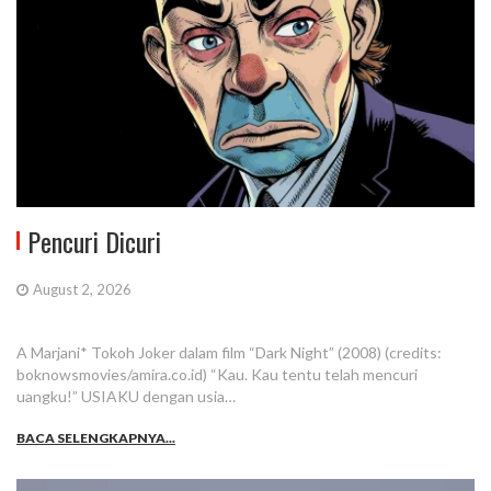
Pencuri Dicuri
August 2, 2026
A Marjani* Tokoh Joker dalam film “Dark Night” (2008) (credits:
boknowsmovies/amira.co.id) “Kau. Kau tentu telah mencuri
uangku!” USIAKU dengan usia…
BACA SELENGKAPNYA...