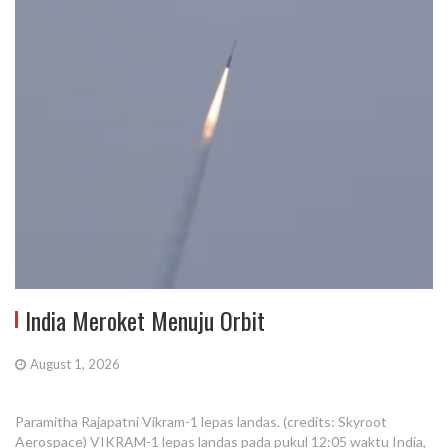
India Meroket Menuju Orbit
August 1, 2026
Paramitha Rajapatni Vikram-1 lepas landas. (credits: Skyroot
Aerospace) VIKRAM-1 lepas landas pada pukul 12:05 waktu India,