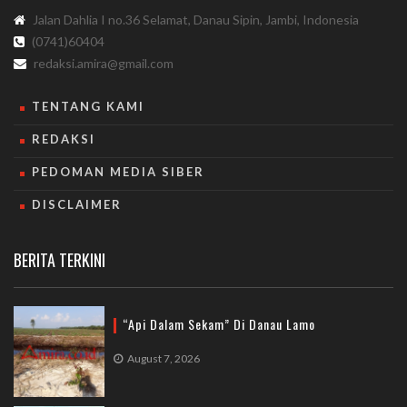
Jalan Dahlia I no.36 Selamat, Danau Sipin, Jambi, Indonesia
(0741)60404
redaksi.amira@gmail.com
TENTANG KAMI
REDAKSI
PEDOMAN MEDIA SIBER
DISCLAIMER
BERITA TERKINI
“Api Dalam Sekam” Di Danau Lamo
August 7, 2026