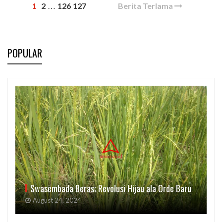
1
2
126
127
Berita Terlama
…
POPULAR
Swasembada Beras; Revolusi Hijau ala Orde Baru
August 24, 2024