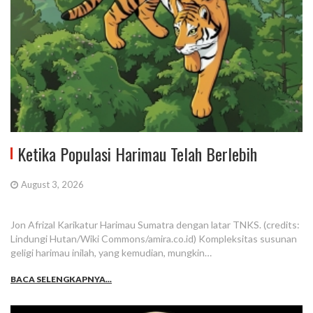
Ketika Populasi Harimau Telah Berlebih
August 3, 2026
Jon Afrizal Karikatur Harimau Sumatra dengan latar TNKS. (credits:
Lindungi Hutan/Wiki Commons/amira.co.id) Kompleksitas susunan
geligi harimau inilah, yang kemudian, mungkin…
BACA SELENGKAPNYA...