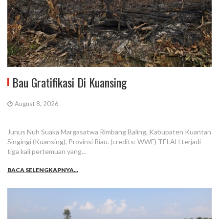
Bau Gratifikasi Di Kuansing
August 8, 2026
Junus Nuh Suaka Margasatwa Rimbang Baling, Kabupaten Kuantan
Singingi (Kuansing), Provinsi Riau. (credits: WWF) TELAH terjadi
tiga kali pertemuan yang…
BACA SELENGKAPNYA...