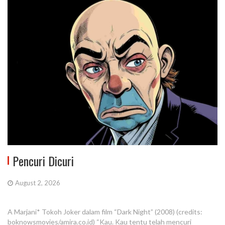
Pencuri Dicuri
August 2, 2026
A Marjani* Tokoh Joker dalam film “Dark Night” (2008) (credits:
boknowsmovies/amira.co.id) “Kau. Kau tentu telah mencuri