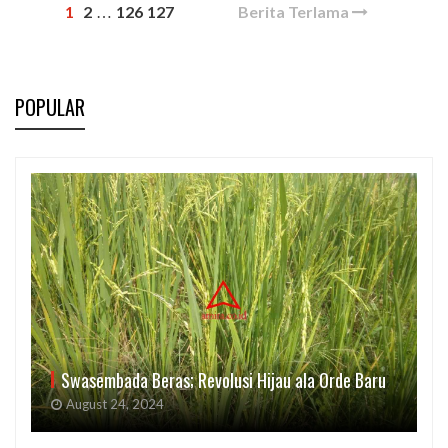
1
2
126
127
Berita Terlama
…
POPULAR
Swasembada Beras; Revolusi Hijau ala Orde Baru
August 24, 2024