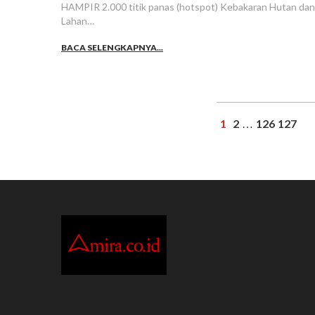
HAMPIR 2.000 titik panas (hotspot) Kebakaran Hutan dan
Lahan…
BACA SELENGKAPNYA...
1
2
126
127
…