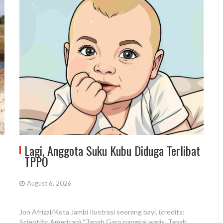
Lagi, Anggota Suku Kubu Diduga Terlibat
TPPO
August 6, 2026
Jon Afrizal/Kota Jambi Ilustrasi seorang bayi. (credits:
Scientific American) “Tanah Garo pangkal waris, Tanah