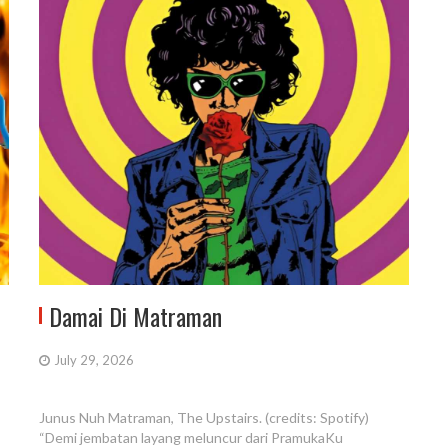
Damai Di Matraman
July 29, 2026
Junus Nuh Matraman, The Upstairs. (credits: Spotify)
“Demi jembatan layang meluncur dari PramukaKu