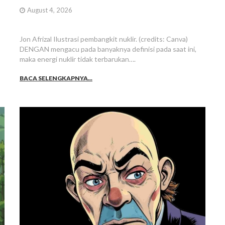
August 4, 2026
Jon Afrizal Ilustrasi pembangkit nuklir. (credits: Canva)
DENGAN mengacu pada banyaknya definisi pada saat ini,
maka energi nuklir tidak terbarukan….
BACA SELENGKAPNYA...