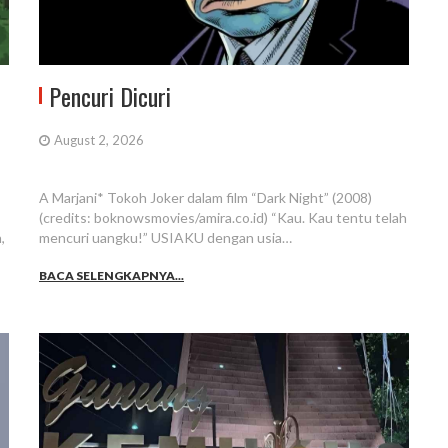
Pencuri Dicuri
August 2, 2026
A Marjani* Tokoh Joker dalam film “Dark Night” (2008)
(credits: boknowsmovies/amira.co.id) “Kau. Kau tentu telah
,
mencuri uangku!” USIAKU dengan usia…
BACA SELENGKAPNYA...