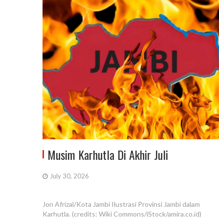
Musim Karhutla Di Akhir Juli
July 30, 2026
Jon Afrizal/Kota Jambi Ilustrasi Provinsi Jambi dalam
Karhutla. (credits: Wiki Commons/iStock/amira.co.id)