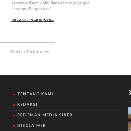
sandarkanDemi polisi dan kantornya yang di
seberangPengetikan.”…
BACA SELENGKAPNYA...
Berita Terlama
B
TENTANG KAMI
REDAKSI
PEDOMAN MEDIA SIBER
DISCLAIMER