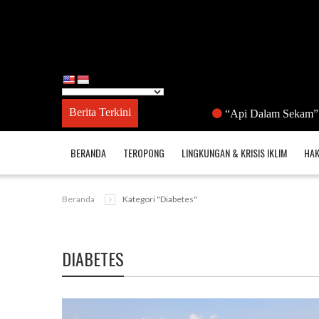
Berita Terkini
“Api Dalam Sekam” Di Dana
BERANDA
TEROPONG
LINGKUNGAN & KRISIS IKLIM
HAK
Beranda
Kategori "diabetes"
DIABETES