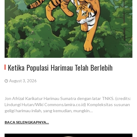
Ketika Populasi Harimau Telah Berlebih
August 3, 2026
Jon Afrizal Karikatur Harimau Sumatra dengan latar TNKS. (credits:
Lindungi Hutan/Wiki Commons/amira.co.id) Kompleksitas susunan
geligi harimau inilah, yang kemudian, mungkin…
BACA SELENGKAPNYA...