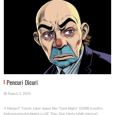
Pencuri Dicuri
August 2, 2026
A Marjani* Tokoh Joker dalam film “Dark Night” (2008) (credits:
boknowsmovies/amira.co.id) “Kau. Kau tentu telah mencuri