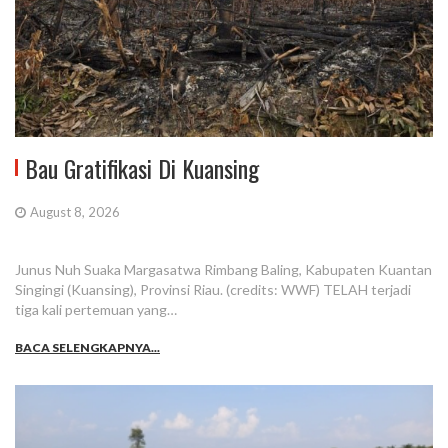
Bau Gratifikasi Di Kuansing
August 8, 2026
Junus Nuh Suaka Margasatwa Rimbang Baling, Kabupaten Kuantan
Singingi (Kuansing), Provinsi Riau. (credits: WWF) TELAH terjadi
tiga kali pertemuan yang…
BACA SELENGKAPNYA...