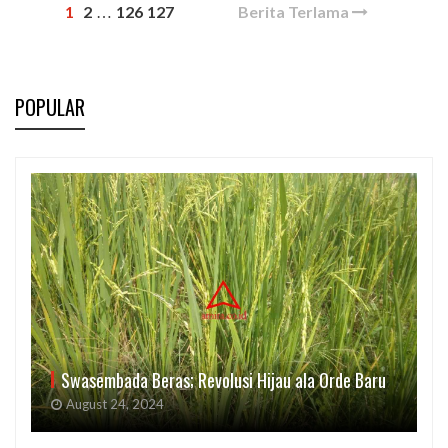
1
2
126
127
Berita Terlama
…
POPULAR
Swasembada Beras; Revolusi Hijau ala Orde Baru
August 24, 2024