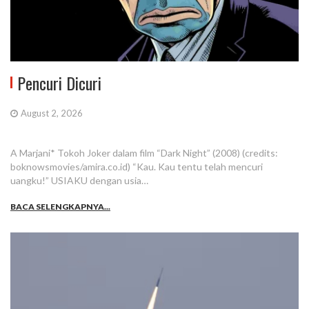
Pencuri Dicuri
August 2, 2026
A Marjani* Tokoh Joker dalam film “Dark Night” (2008) (credits:
boknowsmovies/amira.co.id) “Kau. Kau tentu telah mencuri
uangku!” USIAKU dengan usia…
BACA SELENGKAPNYA...