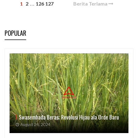
1
2
126
127
Berita Terlama
…
POPULAR
Swasembada Beras; Revolusi Hijau ala Orde Baru
August 24, 2024