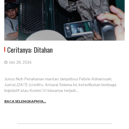
Ceritanya: Ditahan
July 28, 2026
Junus Nuh Penahanan mantan Jampidsus Febrie Adriansyah,
Jum’at,(24/7). (credits: Antara) Selama ini, keterlibatan lembaga
legislatif atau Komisi III biasanya terjadi…
BACA SELENGKAPNYA...