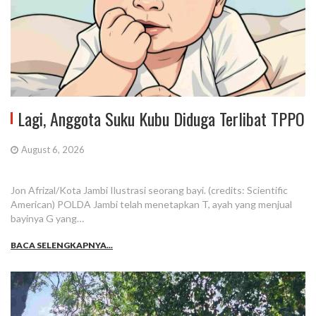
Lagi, Anggota Suku Kubu Diduga Terlibat TPPO
August 6, 2026
Jon Afrizal/Kota Jambi Ilustrasi seorang bayi. (credits: Scientific
American) POLDA Jambi telah menetapkan T, ayah yang menjual
bayinya G yang…
BACA SELENGKAPNYA...