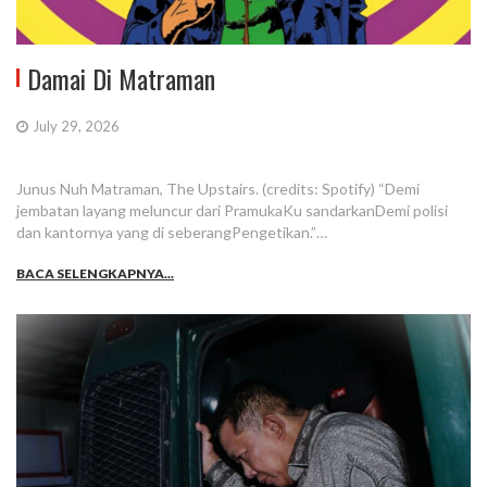
Damai Di Matraman
July 29, 2026
Junus Nuh Matraman, The Upstairs. (credits: Spotify) “Demi
jembatan layang meluncur dari PramukaKu sandarkanDemi polisi
dan kantornya yang di seberangPengetikan.”…
BACA SELENGKAPNYA...