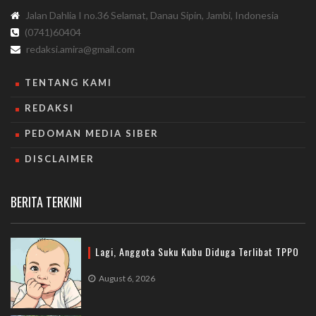
Jalan Dahlia I no.36 Selamat, Danau Sipin, Jambi, Indonesia
(0741)60404
redaksi.amira@gmail.com
TENTANG KAMI
REDAKSI
PEDOMAN MEDIA SIBER
DISCLAIMER
BERITA TERKINI
Lagi, Anggota Suku Kubu Diduga Terlibat TPPO
August 6, 2026