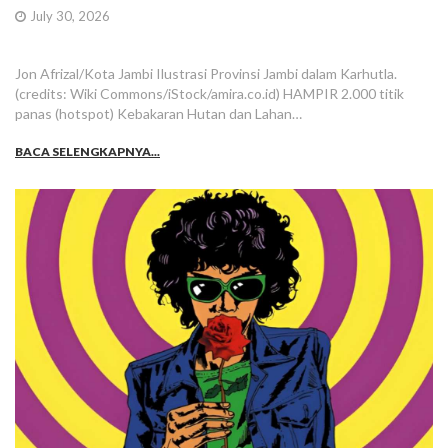
July 30, 2026
Jon Afrizal/Kota Jambi Ilustrasi Provinsi Jambi dalam Karhutla.
(credits: Wiki Commons/iStock/amira.co.id) HAMPIR 2.000 titik
panas (hotspot) Kebakaran Hutan dan Lahan…
BACA SELENGKAPNYA...