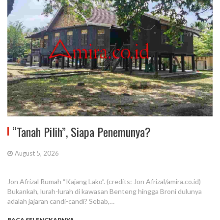
“Tanah Pilih”, Siapa Penemunya?
August 5, 2026
Jon Afrizal Rumah “Kajang Lako”. (credits: Jon Afrizal/amira.co.id)
Bukankah, lurah-lurah di kawasan Benteng hingga Broni dulunya
adalah jajaran candi-candi? Sebab,…
BACA SELENGKAPNYA...