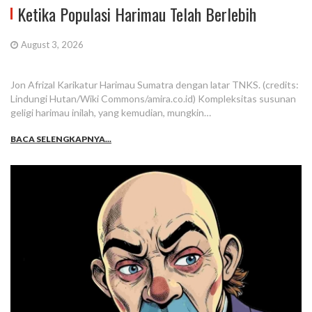
Ketika Populasi Harimau Telah Berlebih
August 3, 2026
Jon Afrizal Karikatur Harimau Sumatra dengan latar TNKS. (credits:
Lindungi Hutan/Wiki Commons/amira.co.id) Kompleksitas susunan
geligi harimau inilah, yang kemudian, mungkin…
BACA SELENGKAPNYA...