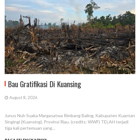
Bau Gratifikasi Di Kuansing
August 8, 2026
Junus Nuh Suaka Margasatwa Rimbang Baling, Kabupaten Kuantan
Singingi (Kuansing), Provinsi Riau. (credits: WWF) TELAH terjadi
tiga kali pertemuan yang…
BACA SELENGKAPNYA...