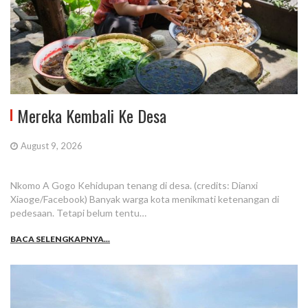
Mereka Kembali Ke Desa
August 9, 2026
Nkomo A Gogo Kehidupan tenang di desa. (credits: Dianxi
Xiaoge/Facebook) Banyak warga kota menikmati ketenangan di
pedesaan. Tetapi belum tentu…
BACA SELENGKAPNYA...