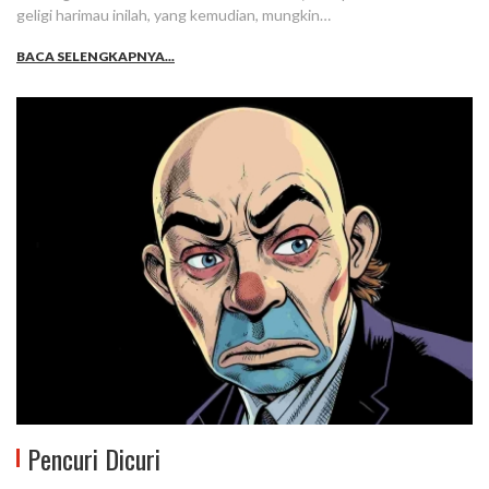
geligi harimau inilah, yang kemudian, mungkin…
BACA SELENGKAPNYA...
Pencuri Dicuri