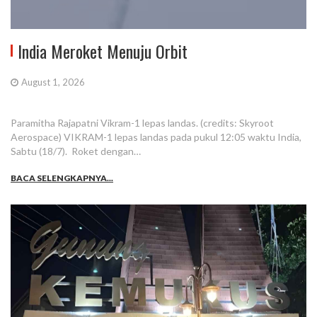
India Meroket Menuju Orbit
August 1, 2026
Paramitha Rajapatni Vikram-1 lepas landas. (credits: Skyroot
Aerospace) VIKRAM-1 lepas landas pada pukul 12:05 waktu India,
Sabtu (18/7). Roket dengan…
BACA SELENGKAPNYA...