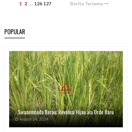
1
2
126
127
Berita Terlama
…
POPULAR
Swasembada Beras; Revolusi Hijau ala Orde Baru
August 24, 2024