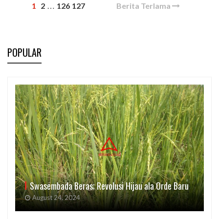
1
2
126
127
Berita Terlama
…
POPULAR
Swasembada Beras; Revolusi Hijau ala Orde Baru
August 24, 2024