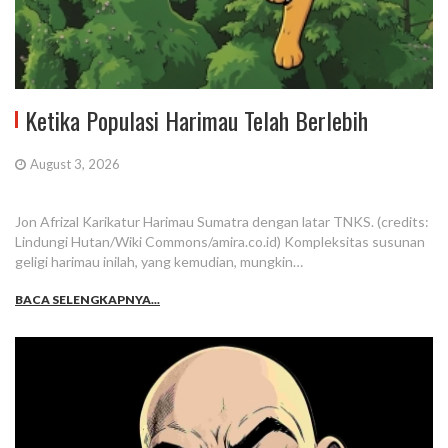
Ketika Populasi Harimau Telah Berlebih
August 3, 2026
Jon Afrizal Karikatur Harimau Sumatra dengan latar TNKS. (credits:
Lindungi Hutan/Wiki Commons/amira.co.id) Kompleksitas susunan
geligi harimau inilah, yang kemudian, mungkin…
BACA SELENGKAPNYA...