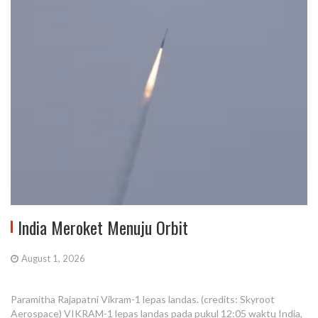
India Meroket Menuju Orbit
August 1, 2026
Paramitha Rajapatni Vikram-1 lepas landas. (credits: Skyroot
Aerospace) VIKRAM-1 lepas landas pada pukul 12:05 waktu India,