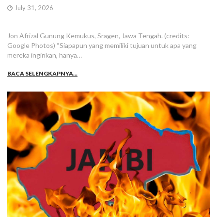
July 31, 2026
Jon Afrizal Gunung Kemukus, Sragen, Jawa Tengah. (credits:
Google Photos) “Siapapun yang memiliki tujuan untuk apa yang
mereka inginkan, hanya…
BACA SELENGKAPNYA...