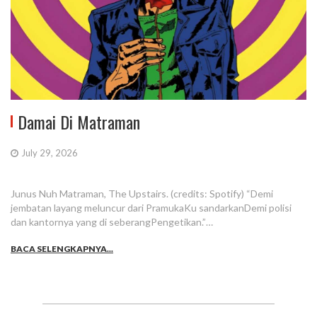
Damai Di Matraman
July 29, 2026
Junus Nuh Matraman, The Upstairs. (credits: Spotify) “Demi
jembatan layang meluncur dari PramukaKu sandarkanDemi polisi
dan kantornya yang di seberangPengetikan.”…
BACA SELENGKAPNYA...