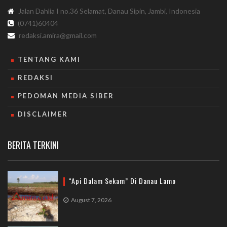
Jalan Dahlia I no.36 Selamat, Danau Sipin, Jambi, Indonesia
(0741)60404
redaksi.amira@gmail.com
TENTANG KAMI
REDAKSI
PEDOMAN MEDIA SIBER
DISCLAIMER
BERITA TERKINI
“Api Dalam Sekam” Di Danau Lamo
August 7, 2026