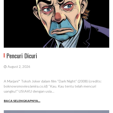
Pencuri Dicuri
August 2, 2026
A Marjani* Tokoh Joker dalam film “Dark Night” (2008) (credits:
boknowsmovies/amira.co.id) “Kau. Kau tentu telah mencuri
uangku!” USIAKU dengan usia…
BACA SELENGKAPNYA...