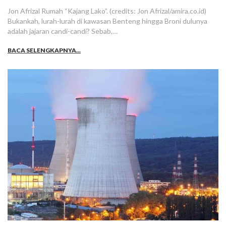
Jon Afrizal Rumah “Kajang Lako”. (credits: Jon Afrizal/amira.co.id)
Bukankah, lurah-lurah di kawasan Benteng hingga Broni dulunya
adalah jajaran candi-candi? Sebab,…
BACA SELENGKAPNYA...