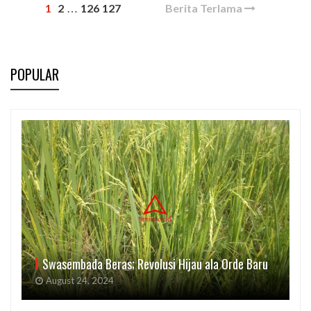
1
2
126
127
Berita Terlama
…
POPULAR
Swasembada Beras; Revolusi Hijau ala Orde Baru
August 24, 2024