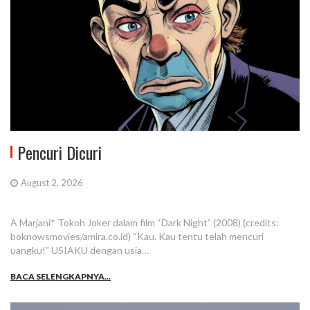
Pencuri Dicuri
August 2, 2026
A Marjani* Tokoh Joker dalam film “Dark Night” (2008) (credits:
boknowsmovies/amira.co.id) “Kau. Kau tentu telah mencuri
uangku!” USIAKU dengan usia…
BACA SELENGKAPNYA...