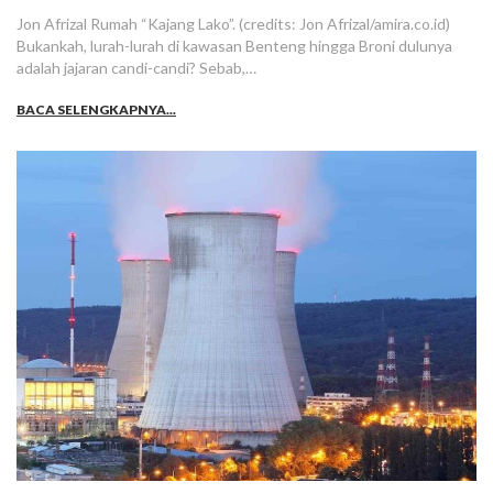
Jon Afrizal Rumah “Kajang Lako”. (credits: Jon Afrizal/amira.co.id)
Bukankah, lurah-lurah di kawasan Benteng hingga Broni dulunya
adalah jajaran candi-candi? Sebab,…
BACA SELENGKAPNYA...