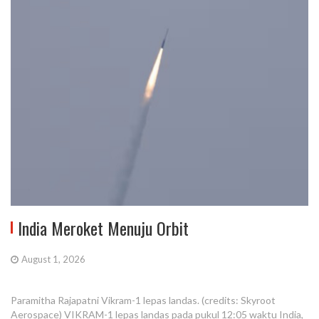
India Meroket Menuju Orbit
August 1, 2026
Paramitha Rajapatni Vikram-1 lepas landas. (credits: Skyroot
Aerospace) VIKRAM-1 lepas landas pada pukul 12:05 waktu India,