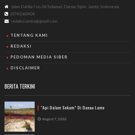
Jalan Dahlia I no.36 Selamat, Danau Sipin, Jambi, Indonesia
(0741)60404
redaksi.amira@gmail.com
TENTANG KAMI
REDAKSI
PEDOMAN MEDIA SIBER
DISCLAIMER
BERITA TERKINI
“Api Dalam Sekam” Di Danau Lamo
August 7, 2026