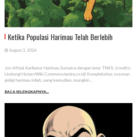
Ketika Populasi Harimau Telah Berlebih
August 3, 2026
Jon Afrizal Karikatur Harimau Sumatra dengan latar TNKS. (credits:
Lindungi Hutan/Wiki Commons/amira.co.id) Kompleksitas susunan
geligi harimau inilah, yang kemudian, mungkin…
BACA SELENGKAPNYA...