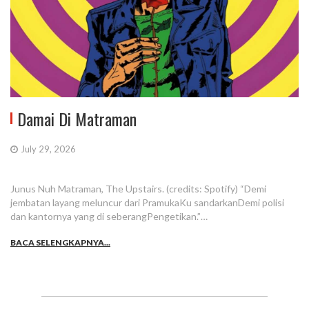
Damai Di Matraman
July 29, 2026
Junus Nuh Matraman, The Upstairs. (credits: Spotify) “Demi
jembatan layang meluncur dari PramukaKu sandarkanDemi polisi
dan kantornya yang di seberangPengetikan.”…
BACA SELENGKAPNYA...