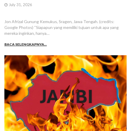
July 31, 2026
Jon Afrizal Gunung Kemukus, Sragen, Jawa Tengah. (credits:
Google Photos) “Siapapun yang memiliki tujuan untuk apa yang
mereka inginkan, hanya…
BACA SELENGKAPNYA...