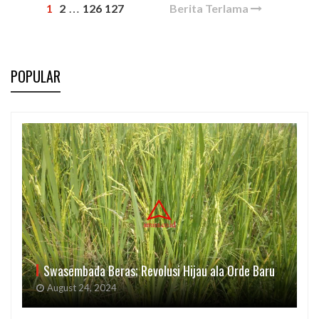
1
2
126
127
Berita Terlama
…
POPULAR
Swasembada Beras; Revolusi Hijau ala Orde Baru
August 24, 2024