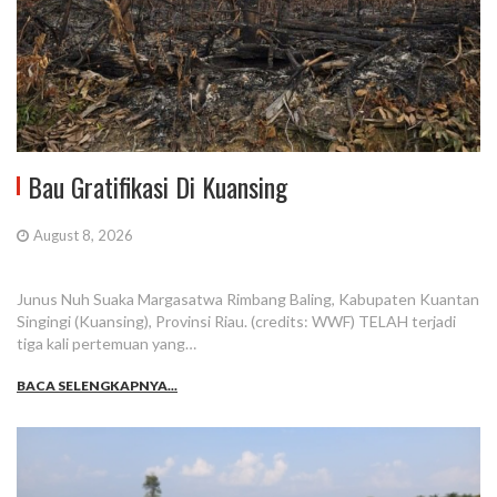
Bau Gratifikasi Di Kuansing
August 8, 2026
Junus Nuh Suaka Margasatwa Rimbang Baling, Kabupaten Kuantan
Singingi (Kuansing), Provinsi Riau. (credits: WWF) TELAH terjadi
tiga kali pertemuan yang…
BACA SELENGKAPNYA...