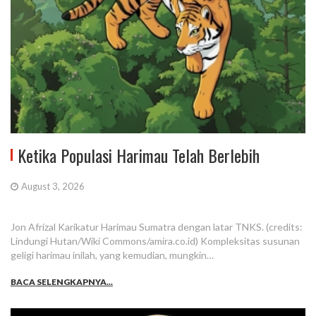
Ketika Populasi Harimau Telah Berlebih
August 3, 2026
Jon Afrizal Karikatur Harimau Sumatra dengan latar TNKS. (credits:
Lindungi Hutan/Wiki Commons/amira.co.id) Kompleksitas susunan
geligi harimau inilah, yang kemudian, mungkin…
BACA SELENGKAPNYA...