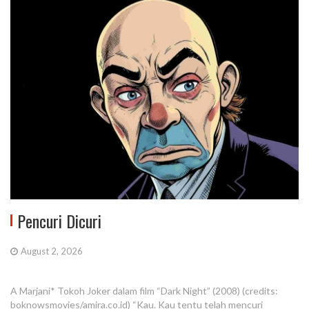
Pencuri Dicuri
August 2, 2026
A Marjani* Tokoh Joker dalam film “Dark Night” (2008) (credits:
boknowsmovies/amira.co.id) “Kau. Kau tentu telah mencuri