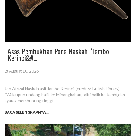
Asas Pembuktian Pada Naskah “Tambo
Kerinci&#...
August 10, 2026
Jon Afrizal Naskah asli Tambo Kerinci. (credits: British Library)
“Walaupun undang balik ke Minangkabau,taliti balik ke Jambi,dan
syarak membubung tinggi…
BACA SELENGKAPNYA...