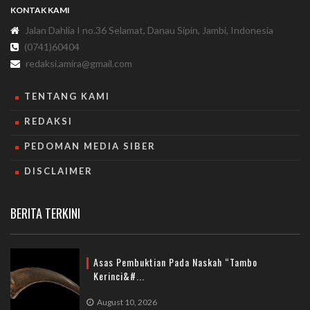
KONTAK KAMI
Jalan Dahlia I no.36 Selamat, Danau Sipin, Jambi, Indonesia
(0741)60404
redaksi.amira@gmail.com
TENTANG KAMI
REDAKSI
PEDOMAN MEDIA SIBER
DISCLAIMER
BERITA TERKINI
Asas Pembuktian Pada Naskah “Tambo
Kerinci&#...
August 10, 2026