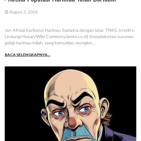
August 3, 2026
Jon Afrizal Karikatur Harimau Sumatra dengan latar TNKS. (credits:
Lindungi Hutan/Wiki Commons/amira.co.id) Kompleksitas susunan
geligi harimau inilah, yang kemudian, mungkin…
BACA SELENGKAPNYA...