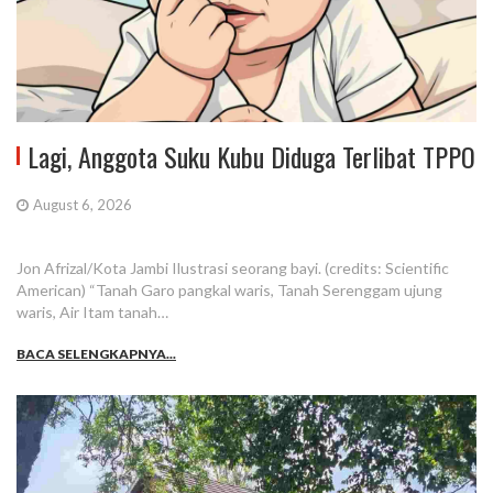
Lagi, Anggota Suku Kubu Diduga Terlibat TPPO
August 6, 2026
Jon Afrizal/Kota Jambi Ilustrasi seorang bayi. (credits: Scientific
American) “Tanah Garo pangkal waris, Tanah Serenggam ujung
waris, Air Itam tanah…
BACA SELENGKAPNYA...