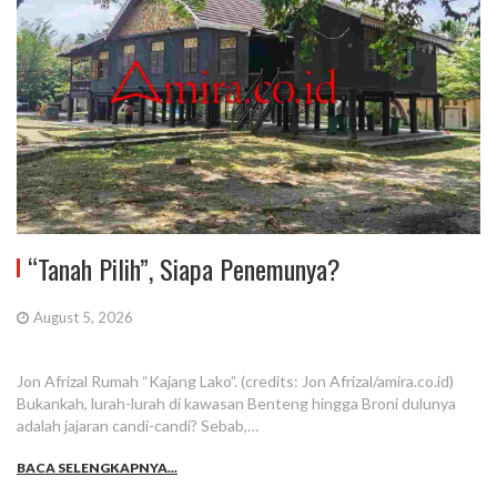
“Tanah Pilih”, Siapa Penemunya?
August 5, 2026
Jon Afrizal Rumah “Kajang Lako”. (credits: Jon Afrizal/amira.co.id)
Bukankah, lurah-lurah di kawasan Benteng hingga Broni dulunya
adalah jajaran candi-candi? Sebab,…
BACA SELENGKAPNYA...