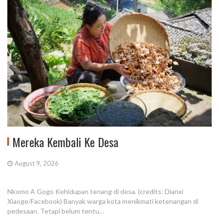
Mereka Kembali Ke Desa
August 9, 2026
Nkomo A Gogo Kehidupan tenang di desa. (credits: Dianxi
Xiaoge/Facebook) Banyak warga kota menikmati ketenangan di
pedesaan. Tetapi belum tentu…