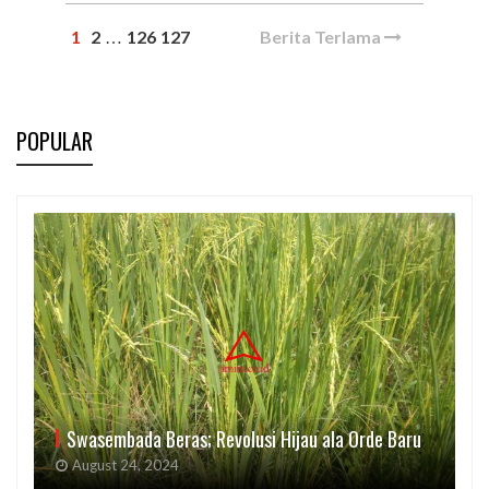
1
2
126
127
Berita Terlama
…
POPULAR
Swasembada Beras; Revolusi Hijau ala Orde Baru
August 24, 2024