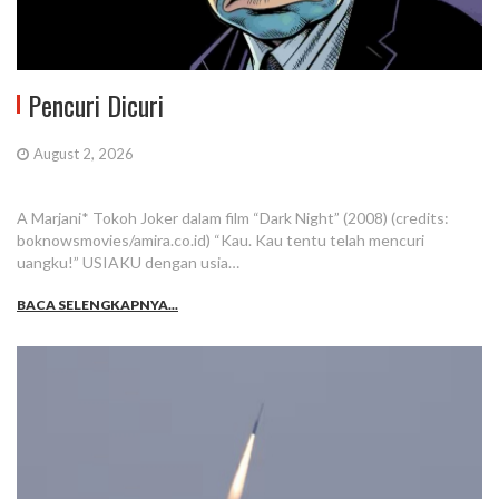
Pencuri Dicuri
August 2, 2026
A Marjani* Tokoh Joker dalam film “Dark Night” (2008) (credits:
boknowsmovies/amira.co.id) “Kau. Kau tentu telah mencuri
uangku!” USIAKU dengan usia…
BACA SELENGKAPNYA...