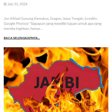
July 31, 2026
Jon Afrizal Gunung Kemukus, Sragen, Jawa Tengah. (credits:
Google Photos) “Siapapun yang memiliki tujuan untuk apa yang
mereka inginkan, hanya…
BACA SELENGKAPNYA...