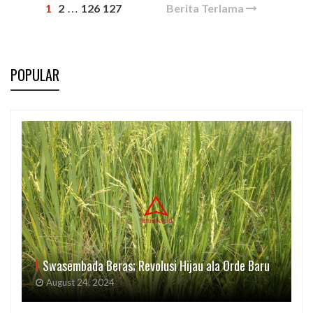
1
2
126
127
Berita Terlama
…
POPULAR
Swasembada Beras; Revolusi Hijau ala Orde Baru
August 24, 2024