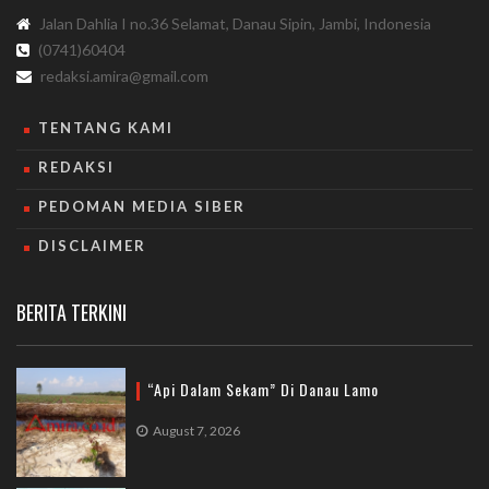
Jalan Dahlia I no.36 Selamat, Danau Sipin, Jambi, Indonesia
(0741)60404
redaksi.amira@gmail.com
TENTANG KAMI
REDAKSI
PEDOMAN MEDIA SIBER
DISCLAIMER
BERITA TERKINI
“Api Dalam Sekam” Di Danau Lamo
August 7, 2026