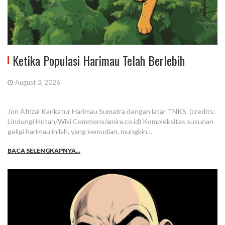
Ketika Populasi Harimau Telah Berlebih
August 3, 2026
Jon Afrizal Karikatur Harimau Sumatra dengan latar TNKS. (credits:
Lindungi Hutan/Wiki Commons/amira.co.id) Kompleksitas susunan
geligi harimau inilah, yang kemudian, mungkin…
BACA SELENGKAPNYA...