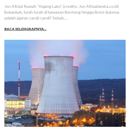
Jon Afrizal Rumah “Kajang Lako”. (credits: Jon Afrizal/amira.co.id)
Bukankah, lurah-lurah di kawasan Benteng hingga Broni dulunya
adalah jajaran candi-candi? Sebab,…
BACA SELENGKAPNYA...