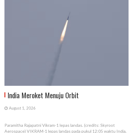
India Meroket Menuju Orbit
August 1, 2026
Paramitha Rajapatni Vikram-1 lepas landas. (credits: Skyroot
Aerospace) VIKRAM-1 lepas landas pada pukul 12:05 waktu India,