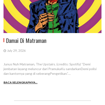
Damai Di Matraman
July 29, 2026
Junus Nuh Matraman, The Upstairs. (credits: Spotify) “Demi
jembatan layang meluncur dari PramukaKu sandarkanDemi polisi
dan kantornya yang di seberangPengetikan.”…
BACA SELENGKAPNYA...