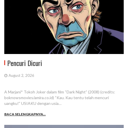
Pencuri Dicuri
August 2, 2026
A Marjani* Tokoh Joker dalam film “Dark Night” (2008) (credits:
boknowsmovies/amira.co.id) “Kau. Kau tentu telah mencuri
uangku!” USIAKU dengan usia…
BACA SELENGKAPNYA...