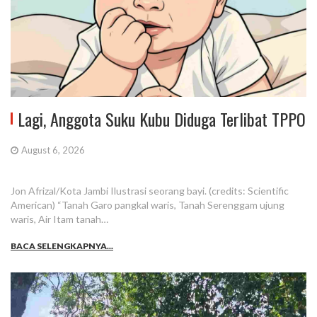
Lagi, Anggota Suku Kubu Diduga Terlibat TPPO
August 6, 2026
Jon Afrizal/Kota Jambi Ilustrasi seorang bayi. (credits: Scientific
American) “Tanah Garo pangkal waris, Tanah Serenggam ujung
waris, Air Itam tanah…
BACA SELENGKAPNYA...