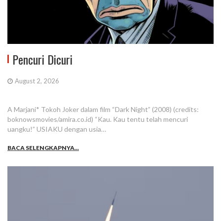
Pencuri Dicuri
August 2, 2026
A Marjani* Tokoh Joker dalam film “Dark Night” (2008) (credits:
boknowsmovies/amira.co.id) “Kau. Kau tentu telah mencuri
uangku!” USIAKU dengan usia…
BACA SELENGKAPNYA...