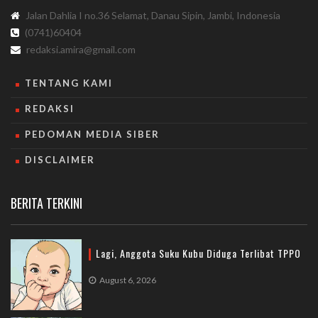
Jalan Dahlia I no.36 Selamat, Danau Sipin, Jambi, Indonesia
(0741)60404
redaksi.amira@gmail.com
TENTANG KAMI
REDAKSI
PEDOMAN MEDIA SIBER
DISCLAIMER
BERITA TERKINI
Lagi, Anggota Suku Kubu Diduga Terlibat TPPO
August 6, 2026