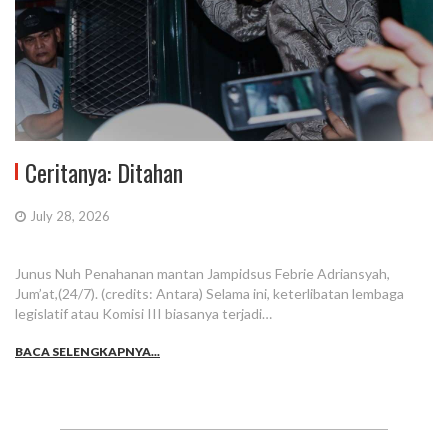
Ceritanya: Ditahan
July 28, 2026
Junus Nuh Penahanan mantan Jampidsus Febrie Adriansyah,
Jum’at,(24/7). (credits: Antara) Selama ini, keterlibatan lembaga
legislatif atau Komisi III biasanya terjadi…
BACA SELENGKAPNYA...