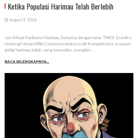
Ketika Populasi Harimau Telah Berlebih
August 3, 2026
Jon Afrizal Karikatur Harimau Sumatra dengan latar TNKS. (credits:
Lindungi Hutan/Wiki Commons/amira.co.id) Kompleksitas susunan
geligi harimau inilah, yang kemudian, mungkin…
BACA SELENGKAPNYA...