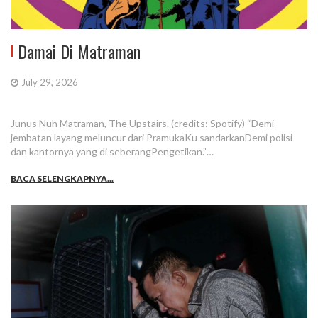
Damai Di Matraman
July 29, 2026
Junus Nuh Matraman, The Upstairs. (credits: Spotify) “Demi
jembatan layang meluncur dari PramukaKu sandarkanDemi polisi
dan kantornya yang di seberangPengetikan.”…
BACA SELENGKAPNYA...