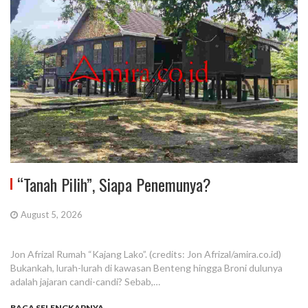
“Tanah Pilih”, Siapa Penemunya?
August 5, 2026
Jon Afrizal Rumah “Kajang Lako”. (credits: Jon Afrizal/amira.co.id)
Bukankah, lurah-lurah di kawasan Benteng hingga Broni dulunya
adalah jajaran candi-candi? Sebab,…
BACA SELENGKAPNYA...