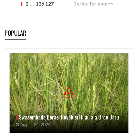
1
2
126
127
Berita Terlama
…
POPULAR
Swasembada Beras; Revolusi Hijau ala Orde Baru
August 24, 2024