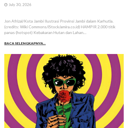
July 30, 2026
Jon Afrizal/Kota Jambi Ilustrasi Provinsi Jambi dalam Karhutla.
(credits: Wiki Commons/iStock/amira.co.id) HAMPIR 2.000 titik
panas (hotspot) Kebakaran Hutan dan Lahan…
BACA SELENGKAPNYA...