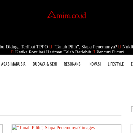
bu Diduga Terlibat TPPO
“Tanah Pilih”, Siapa Penemunya?
Nukli
Ketika Populasi Harimau Telah Berlebih
Pencuri Dicuri
 ASASI MANUSIA
BUDAYA & SENI
RESONANSI
INOVASI
LIFESTYLE
E