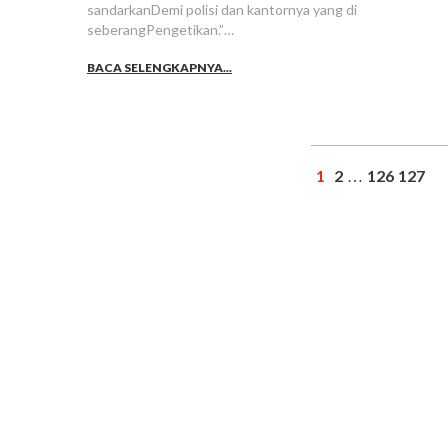
sandarkanDemi polisi dan kantornya yang di
seberangPengetikan.”…
BACA SELENGKAPNYA...
1
2
126
127
…