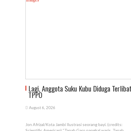
Lagi, Anggota Suku Kubu Diduga Terliba
TPPO
August 6, 2026
Jon Afrizal/Kota Jambi Ilustrasi seorang bayi. (credits:
Scientific American) “Tanah Garo pangkal waris, Tanah