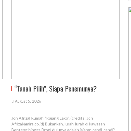
t
“Tanah Pilih”, Siapa Penemunya?
August 5, 2026
Jon Afrizal Rumah “Kajang Lako”. (credits: Jon
Afrizal/amira.co.id) Bukankah, lurah-lurah di kawasan
Benteng hingga Broni dulunya adalah jajaran candi-candi?