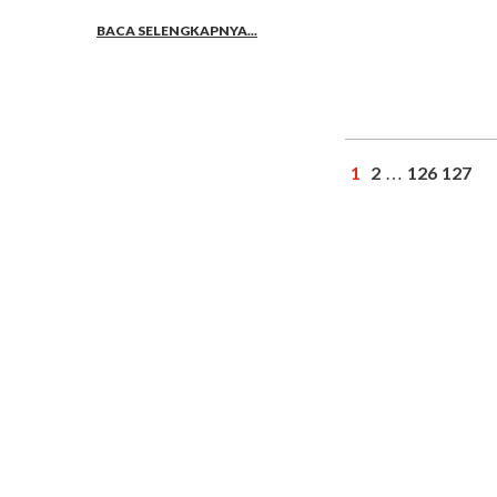
BACA SELENGKAPNYA...
1
2
126
127
…