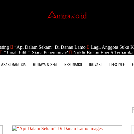
nsing
“Api Dalam Sekam” Di Danau Lamo
Lagi, Anggota Suku K
“Tanah Pilih”, Siapa Penemunya?
Nuklir Bukan Energi Terbaruka
 ASASI MANUSIA
BUDAYA & SENI
RESONANSI
INOVASI
LIFESTYLE
E