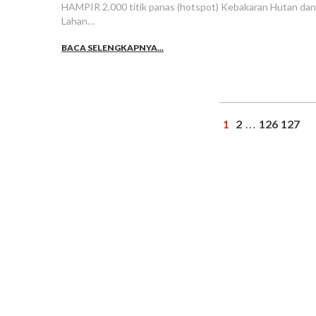
HAMPIR 2.000 titik panas (hotspot) Kebakaran Hutan dan
Lahan…
BACA SELENGKAPNYA...
1
2
126
127
…