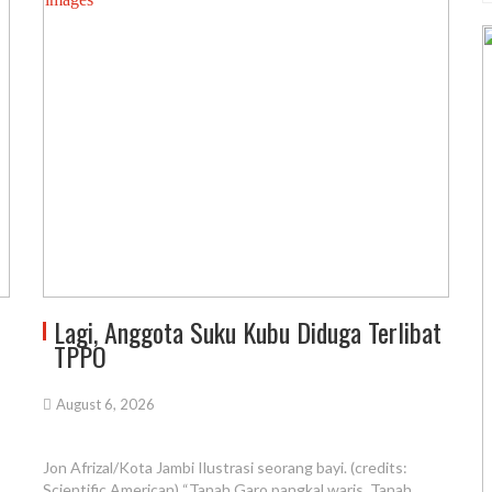
Lagi, Anggota Suku Kubu Diduga Terlibat
TPPO
August 6, 2026
Jon Afrizal/Kota Jambi Ilustrasi seorang bayi. (credits:
Scientific American) “Tanah Garo pangkal waris, Tanah