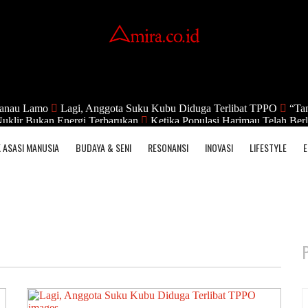
anau Lamo
Lagi, Anggota Suku Kubu Diduga Terlibat TPPO
“Tan
uklir Bukan Energi Terbarukan
Ketika Populasi Harimau Telah Berl
 ASASI MANUSIA
BUDAYA & SENI
RESONANSI
INOVASI
LIFESTYLE
E