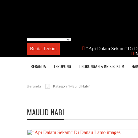
Berita Terkini
“Api Dalam Sekam” Di D
N
BERANDA
TEROPONG
LINGKUNGAN & KRISIS IKLIM
HAK
Beranda
Kategori "maulid Nabi"
MAULID NABI