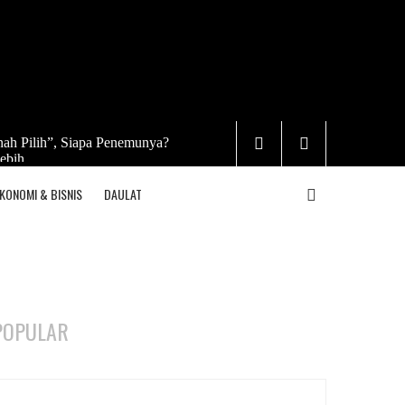
ah Pilih”, Siapa Penemunya?
ebih
KONOMI & BISNIS
DAULAT
POPULAR