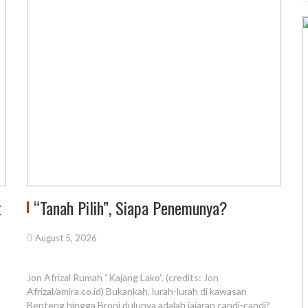
t
“Tanah Pilih”, Siapa Penemunya?
August 5, 2026
Jon Afrizal Rumah “Kajang Lako”. (credits: Jon
Afrizal/amira.co.id) Bukankah, lurah-lurah di kawasan
Benteng hingga Broni dulunya adalah jajaran candi-candi?