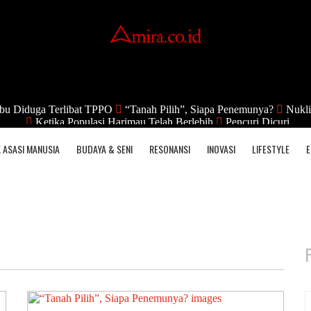
bu Diduga Terlibat TPPO
“Tanah Pilih”, Siapa Penemunya?
Nukli
Ketika Populasi Harimau Telah Berlebih
Pencuri Dicuri
 ASASI MANUSIA
BUDAYA & SENI
RESONANSI
INOVASI
LIFESTYLE
E