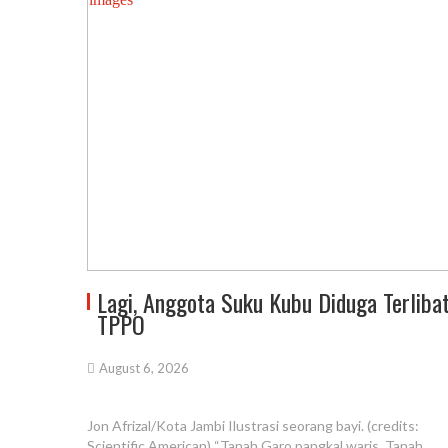
Lagi, Anggota Suku Kubu Diduga Terliba
TPPO
August 6, 2026
Jon Afrizal/Kota Jambi Ilustrasi seorang bayi. (credits:
Scientific American) “Tanah Garo pangkal waris, Tanah