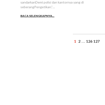
sandarkanDemi polisi dan kantornya yang di
seberangPengetikan.”…
BACA SELENGKAPNYA...
1
2
126
127
…