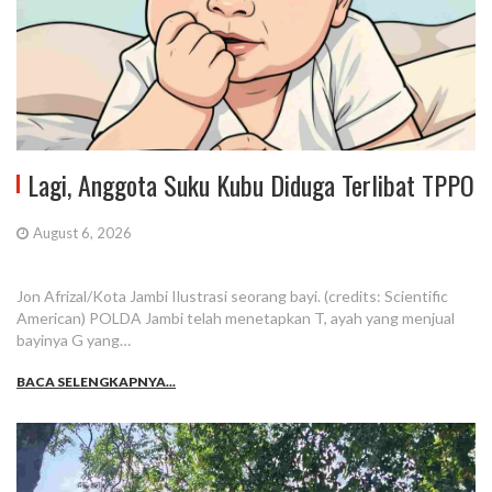
Lagi, Anggota Suku Kubu Diduga Terlibat TPPO
August 6, 2026
Jon Afrizal/Kota Jambi Ilustrasi seorang bayi. (credits: Scientific
American) POLDA Jambi telah menetapkan T, ayah yang menjual
bayinya G yang…
BACA SELENGKAPNYA...