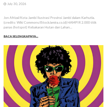
July 30, 2026
Jon Afrizal/Kota Jambi Ilustrasi Provinsi Jambi dalam Karhutla.
(credits: Wiki Commons/iStock/amira.co.id) HAMPIR 2.000 titik
panas (hotspot) Kebakaran Hutan dan Lahan…
BACA SELENGKAPNYA...