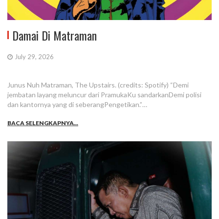
Damai Di Matraman
July 29, 2026
Junus Nuh Matraman, The Upstairs. (credits: Spotify) “Demi
jembatan layang meluncur dari PramukaKu sandarkanDemi polisi
dan kantornya yang di seberangPengetikan.”…
BACA SELENGKAPNYA...