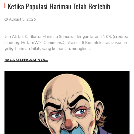
Ketika Populasi Harimau Telah Berlebih
August 3, 2026
Jon Afrizal Karikatur Harimau Sumatra dengan latar TNKS. (credits:
Lindungi Hutan/Wiki Commons/amira.co.id) Kompleksitas susunan
geligi harimau inilah, yang kemudian, mungkin…
BACA SELENGKAPNYA...