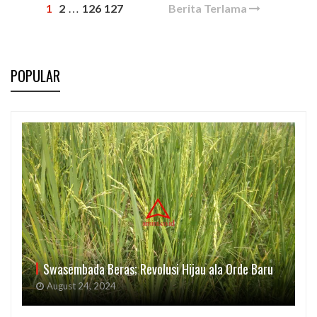
1
2
126
127
Berita Terlama
…
POPULAR
Swasembada Beras; Revolusi Hijau ala Orde Baru
August 24, 2024