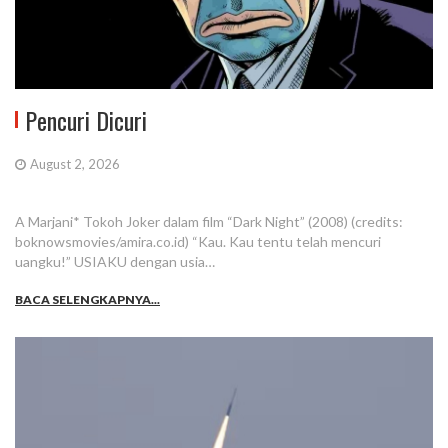
Pencuri Dicuri
August 2, 2026
A Marjani* Tokoh Joker dalam film “Dark Night” (2008) (credits:
boknowsmovies/amira.co.id) “Kau. Kau tentu telah mencuri
uangku!” USIAKU dengan usia…
BACA SELENGKAPNYA...