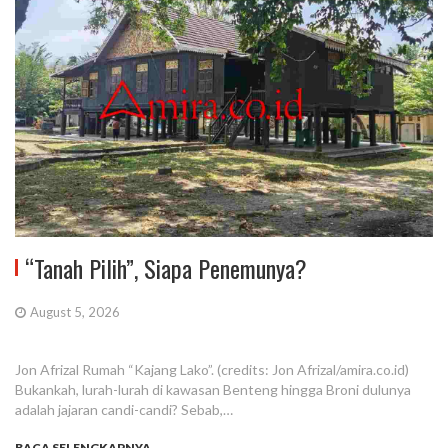
“Tanah Pilih”, Siapa Penemunya?
August 5, 2026
Jon Afrizal Rumah “Kajang Lako”. (credits: Jon Afrizal/amira.co.id)
Bukankah, lurah-lurah di kawasan Benteng hingga Broni dulunya
adalah jajaran candi-candi? Sebab,…
BACA SELENGKAPNYA...