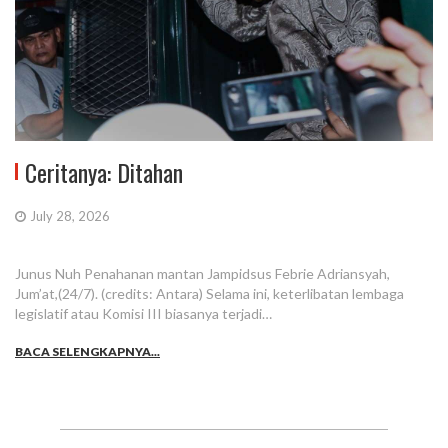
Ceritanya: Ditahan
July 28, 2026
Junus Nuh Penahanan mantan Jampidsus Febrie Adriansyah,
Jum’at,(24/7). (credits: Antara) Selama ini, keterlibatan lembaga
legislatif atau Komisi III biasanya terjadi…
BACA SELENGKAPNYA...