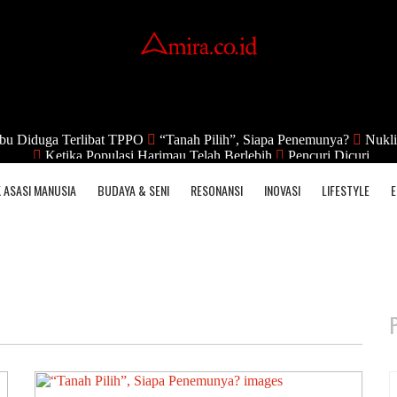
bu Diduga Terlibat TPPO
“Tanah Pilih”, Siapa Penemunya?
Nukli
Ketika Populasi Harimau Telah Berlebih
Pencuri Dicuri
 ASASI MANUSIA
BUDAYA & SENI
RESONANSI
INOVASI
LIFESTYLE
E