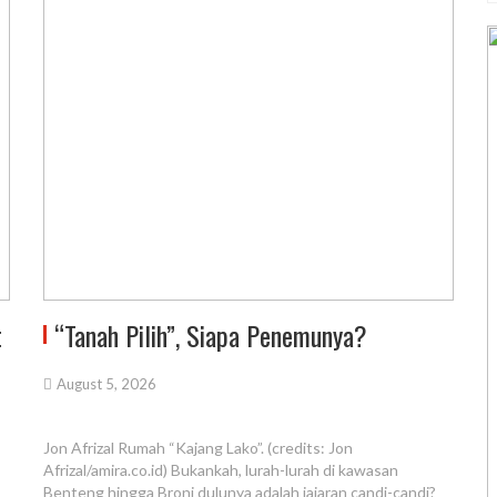
t
“Tanah Pilih”, Siapa Penemunya?
August 5, 2026
Jon Afrizal Rumah “Kajang Lako”. (credits: Jon
Afrizal/amira.co.id) Bukankah, lurah-lurah di kawasan
Benteng hingga Broni dulunya adalah jajaran candi-candi?