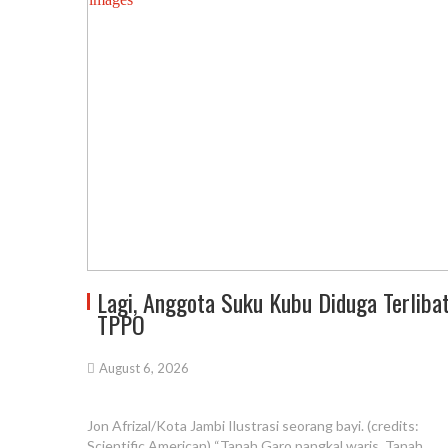
Lagi, Anggota Suku Kubu Diduga Terliba
TPPO
August 6, 2026
Jon Afrizal/Kota Jambi Ilustrasi seorang bayi. (credits:
Scientific American) “Tanah Garo pangkal waris, Tanah