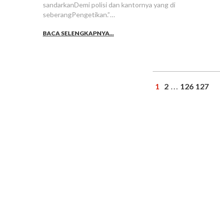
sandarkanDemi polisi dan kantornya yang di
seberangPengetikan.”…
BACA SELENGKAPNYA...
1
2
126
127
…