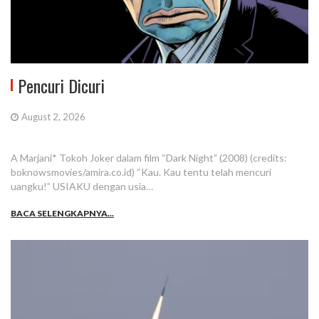
Pencuri Dicuri
August 2, 2026
A Marjani* Tokoh Joker dalam film “Dark Night” (2008) (credits:
boknowsmovies/amira.co.id) “Kau. Kau tentu telah mencuri
uangku!” USIAKU dengan usia…
BACA SELENGKAPNYA...