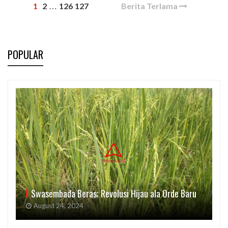
1
2
126
127
Berita Terlama
…
POPULAR
Swasembada Beras; Revolusi Hijau ala Orde Baru
August 24, 2024