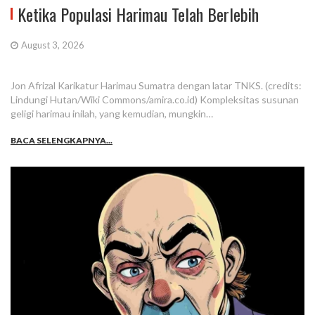
Ketika Populasi Harimau Telah Berlebih
August 3, 2026
Jon Afrizal Karikatur Harimau Sumatra dengan latar TNKS. (credits:
Lindungi Hutan/Wiki Commons/amira.co.id) Kompleksitas susunan
geligi harimau inilah, yang kemudian, mungkin…
BACA SELENGKAPNYA...