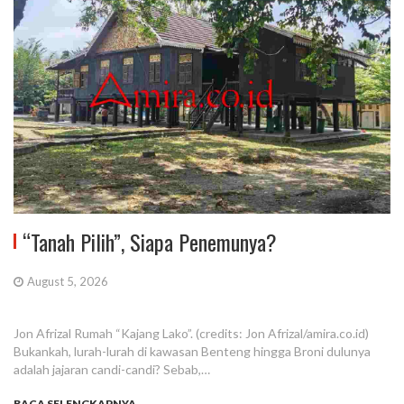
“Tanah Pilih”, Siapa Penemunya?
August 5, 2026
Jon Afrizal Rumah “Kajang Lako”. (credits: Jon Afrizal/amira.co.id)
Bukankah, lurah-lurah di kawasan Benteng hingga Broni dulunya
adalah jajaran candi-candi? Sebab,…
BACA SELENGKAPNYA...