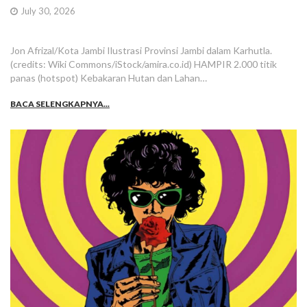
July 30, 2026
Jon Afrizal/Kota Jambi Ilustrasi Provinsi Jambi dalam Karhutla.
(credits: Wiki Commons/iStock/amira.co.id) HAMPIR 2.000 titik
panas (hotspot) Kebakaran Hutan dan Lahan…
BACA SELENGKAPNYA...