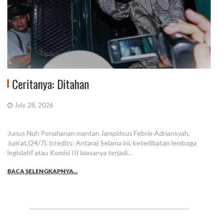
Ceritanya: Ditahan
July 28, 2026
Junus Nuh Penahanan mantan Jampidsus Febrie Adriansyah,
Jum’at,(24/7). (credits: Antara) Selama ini, keterlibatan lembaga
legislatif atau Komisi III biasanya terjadi…
BACA SELENGKAPNYA...