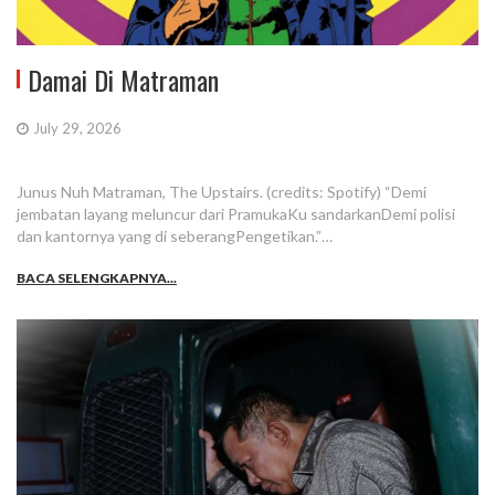
Damai Di Matraman
July 29, 2026
Junus Nuh Matraman, The Upstairs. (credits: Spotify) “Demi
jembatan layang meluncur dari PramukaKu sandarkanDemi polisi
dan kantornya yang di seberangPengetikan.”…
BACA SELENGKAPNYA...