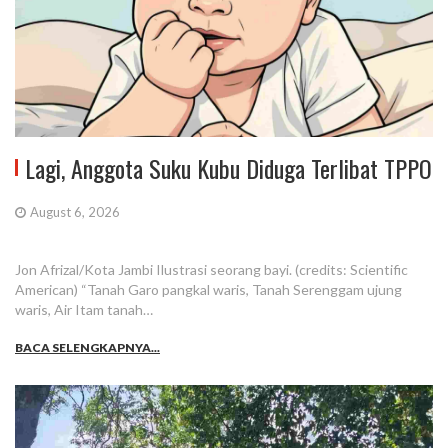
Lagi, Anggota Suku Kubu Diduga Terlibat TPPO
August 6, 2026
Jon Afrizal/Kota Jambi Ilustrasi seorang bayi. (credits: Scientific
American) “Tanah Garo pangkal waris, Tanah Serenggam ujung
waris, Air Itam tanah…
BACA SELENGKAPNYA...