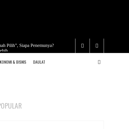
ah Pilih”, Siapa Penemunya?
ebih
KONOMI & BISNIS
DAULAT
POPULAR