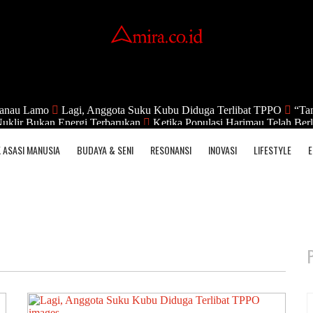
anau Lamo
Lagi, Anggota Suku Kubu Diduga Terlibat TPPO
“Tan
uklir Bukan Energi Terbarukan
Ketika Populasi Harimau Telah Berl
 ASASI MANUSIA
BUDAYA & SENI
RESONANSI
INOVASI
LIFESTYLE
E