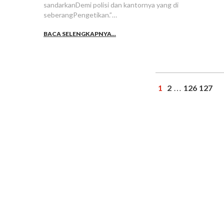
sandarkanDemi polisi dan kantornya yang di
seberangPengetikan.”…
BACA SELENGKAPNYA...
1
2
126
127
…