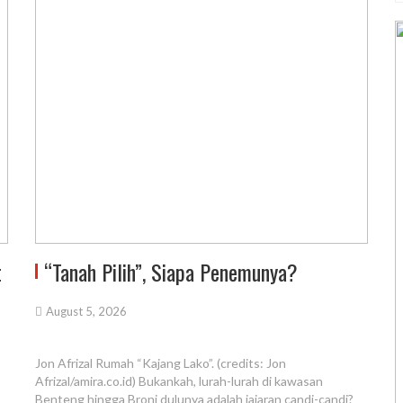
t
“Tanah Pilih”, Siapa Penemunya?
August 5, 2026
Jon Afrizal Rumah “Kajang Lako”. (credits: Jon
Afrizal/amira.co.id) Bukankah, lurah-lurah di kawasan
Benteng hingga Broni dulunya adalah jajaran candi-candi?