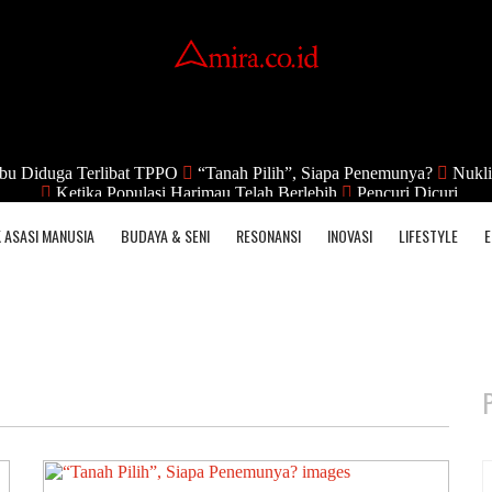
bu Diduga Terlibat TPPO
“Tanah Pilih”, Siapa Penemunya?
Nukli
Ketika Populasi Harimau Telah Berlebih
Pencuri Dicuri
 ASASI MANUSIA
BUDAYA & SENI
RESONANSI
INOVASI
LIFESTYLE
E