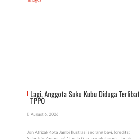
Lagi, Anggota Suku Kubu Diduga Terliba
TPPO
August 6, 2026
Jon Afrizal/Kota Jambi Ilustrasi seorang bayi. (credits:
Scientific American) “Tanah Garo pangkal waris, Tanah