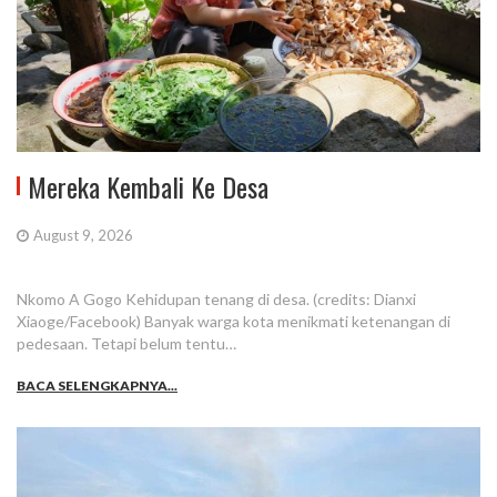
Mereka Kembali Ke Desa
August 9, 2026
Nkomo A Gogo Kehidupan tenang di desa. (credits: Dianxi
Xiaoge/Facebook) Banyak warga kota menikmati ketenangan di
pedesaan. Tetapi belum tentu…
BACA SELENGKAPNYA...