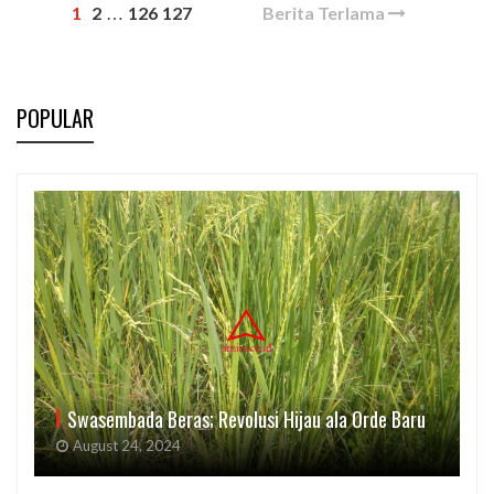
1
2
126
127
Berita Terlama
…
POPULAR
Swasembada Beras; Revolusi Hijau ala Orde Baru
August 24, 2024