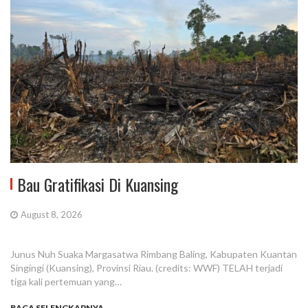
Bau Gratifikasi Di Kuansing
August 8, 2026
Junus Nuh Suaka Margasatwa Rimbang Baling, Kabupaten Kuantan
Singingi (Kuansing), Provinsi Riau. (credits: WWF) TELAH terjadi
tiga kali pertemuan yang…
BACA SELENGKAPNYA...