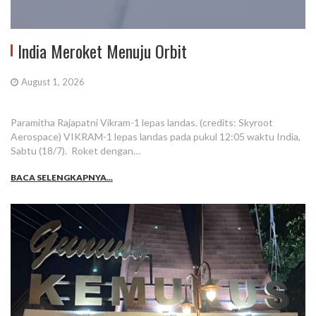
India Meroket Menuju Orbit
August 1, 2026
Paramitha Rajapatni Vikram-1 lepas landas. (credits: Skyroot
Aerospace) VIKRAM-1 lepas landas pada pukul 12:05 waktu India,
Sabtu (18/7). Roket dengan…
BACA SELENGKAPNYA...