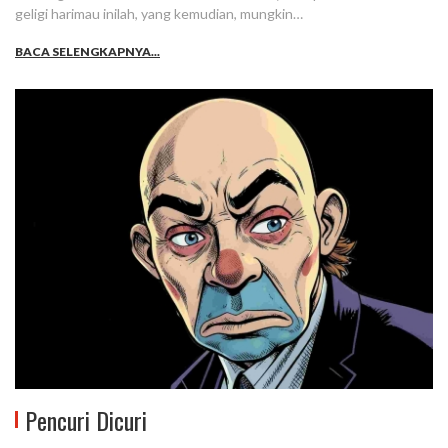
geligi harimau inilah, yang kemudian, mungkin…
BACA SELENGKAPNYA...
Pencuri Dicuri