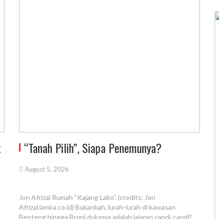
t
“Tanah Pilih”, Siapa Penemunya?
August 5, 2026
Jon Afrizal Rumah “Kajang Lako”. (credits: Jon
Afrizal/amira.co.id) Bukankah, lurah-lurah di kawasan
Benteng hingga Broni dulunya adalah jajaran candi-candi?