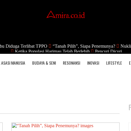
bu Diduga Terlibat TPPO
“Tanah Pilih”, Siapa Penemunya?
Nukli
Ketika Populasi Harimau Telah Berlebih
Pencuri Dicuri
 ASASI MANUSIA
BUDAYA & SENI
RESONANSI
INOVASI
LIFESTYLE
E