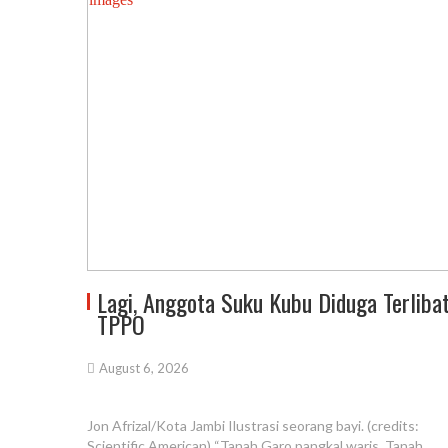
Lagi, Anggota Suku Kubu Diduga Terliba
TPPO
August 6, 2026
Jon Afrizal/Kota Jambi Ilustrasi seorang bayi. (credits:
Scientific American) “Tanah Garo pangkal waris, Tanah