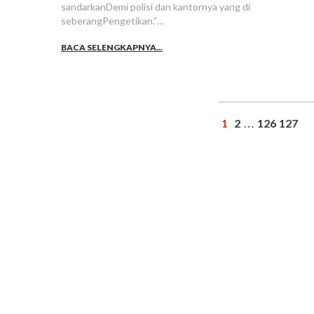
sandarkanDemi polisi dan kantornya yang di
seberangPengetikan.”…
BACA SELENGKAPNYA...
1
2
126
127
…