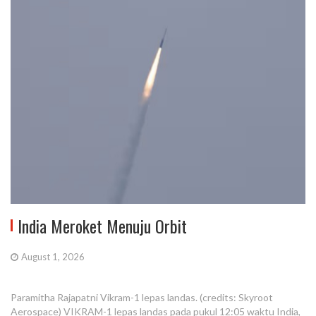
India Meroket Menuju Orbit
August 1, 2026
Paramitha Rajapatni Vikram-1 lepas landas. (credits: Skyroot
Aerospace) VIKRAM-1 lepas landas pada pukul 12:05 waktu India,