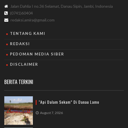
Jalan Dahlia I no.36 Selamat, Danau Sipin, Jambi, Indonesia
(0741)60404
redaksi.amira@gmail.com
TENTANG KAMI
REDAKSI
PEDOMAN MEDIA SIBER
DISCLAIMER
BERITA TERKINI
“Api Dalam Sekam” Di Danau Lamo
August 7, 2026