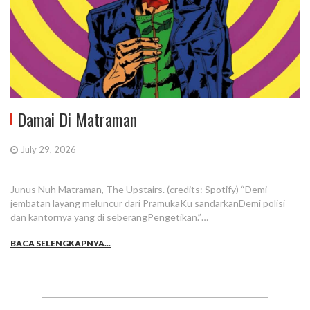
Damai Di Matraman
July 29, 2026
Junus Nuh Matraman, The Upstairs. (credits: Spotify) “Demi
jembatan layang meluncur dari PramukaKu sandarkanDemi polisi
dan kantornya yang di seberangPengetikan.”…
BACA SELENGKAPNYA...