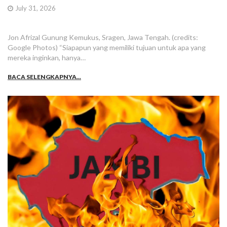
July 31, 2026
Jon Afrizal Gunung Kemukus, Sragen, Jawa Tengah. (credits:
Google Photos) “Siapapun yang memiliki tujuan untuk apa yang
mereka inginkan, hanya…
BACA SELENGKAPNYA...