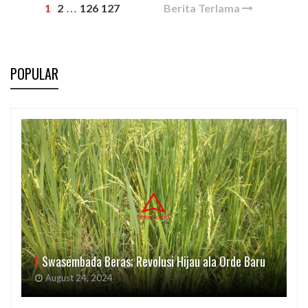
1
2
126
127
Berita Terlama
…
POPULAR
Swasembada Beras; Revolusi Hijau ala Orde Baru
August 24, 2024