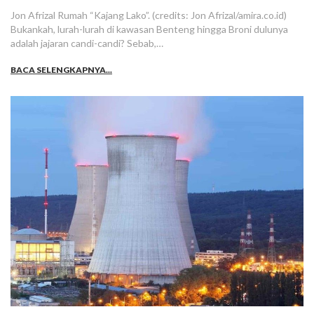
Jon Afrizal Rumah “Kajang Lako”. (credits: Jon Afrizal/amira.co.id)
Bukankah, lurah-lurah di kawasan Benteng hingga Broni dulunya
adalah jajaran candi-candi? Sebab,…
BACA SELENGKAPNYA...