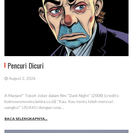
Pencuri Dicuri
August 2, 2026
A Marjani* Tokoh Joker dalam film “Dark Night” (2008) (credits:
boknowsmovies/amira.co.id) “Kau. Kau tentu telah mencuri
uangku!” USIAKU dengan usia…
BACA SELENGKAPNYA...