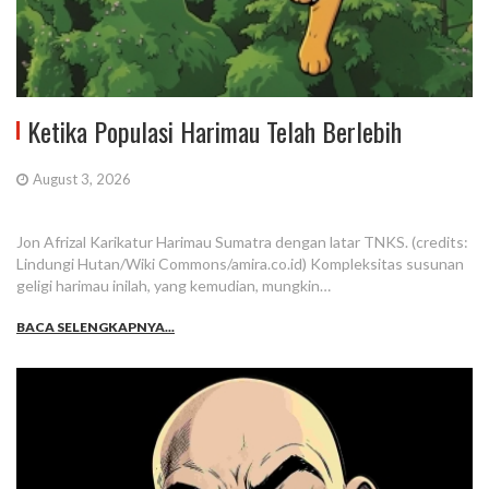
Ketika Populasi Harimau Telah Berlebih
August 3, 2026
Jon Afrizal Karikatur Harimau Sumatra dengan latar TNKS. (credits:
Lindungi Hutan/Wiki Commons/amira.co.id) Kompleksitas susunan
geligi harimau inilah, yang kemudian, mungkin…
BACA SELENGKAPNYA...