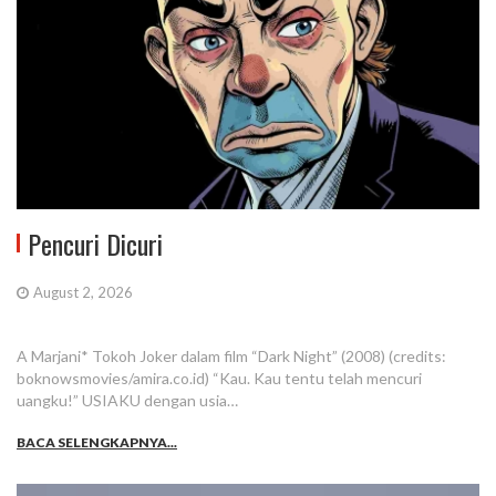
Pencuri Dicuri
August 2, 2026
A Marjani* Tokoh Joker dalam film “Dark Night” (2008) (credits:
boknowsmovies/amira.co.id) “Kau. Kau tentu telah mencuri
uangku!” USIAKU dengan usia…
BACA SELENGKAPNYA...