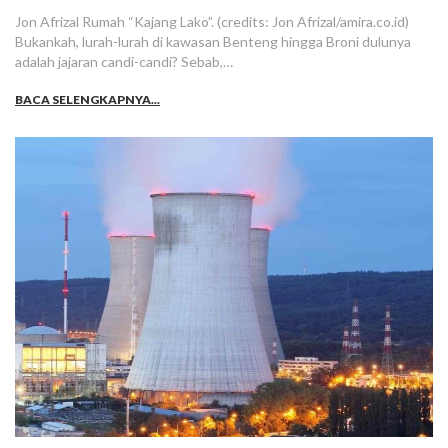
Jon Afrizal Rumah “Kajang Lako”. (credits: Jon Afrizal/amira.co.id)
Bukankah, lurah-lurah di kawasan Benteng hingga Broni dulunya
adalah jajaran candi-candi? Sebab,…
BACA SELENGKAPNYA...