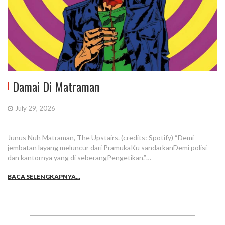
Damai Di Matraman
July 29, 2026
Junus Nuh Matraman, The Upstairs. (credits: Spotify) “Demi
jembatan layang meluncur dari PramukaKu sandarkanDemi polisi
dan kantornya yang di seberangPengetikan.”…
BACA SELENGKAPNYA...