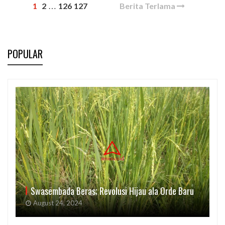
1
2
126
127
Berita Terlama
…
POPULAR
Swasembada Beras; Revolusi Hijau ala Orde Baru
August 24, 2024