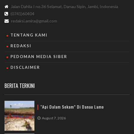
Jalan Dahlia I no.36 Selamat, Danau Sipin, Jambi, Indonesia
(0741)60404
redaksi.amira@gmail.com
TENTANG KAMI
REDAKSI
PEDOMAN MEDIA SIBER
DISCLAIMER
BERITA TERKINI
“Api Dalam Sekam” Di Danau Lamo
August 7, 2026