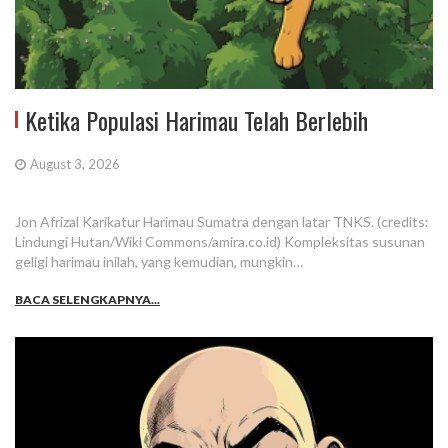
Ketika Populasi Harimau Telah Berlebih
August 3, 2026
Jon Afrizal Karikatur Harimau Sumatra dengan latar TNKS. (credits:
Lindungi Hutan/Wiki Commons/amira.co.id) Kompleksitas susunan
geligi harimau inilah, yang kemudian, mungkin…
BACA SELENGKAPNYA...