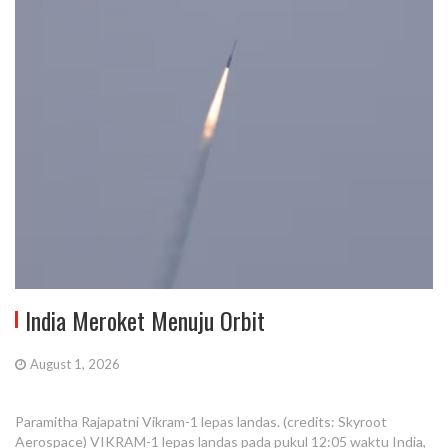
India Meroket Menuju Orbit
August 1, 2026
Paramitha Rajapatni Vikram-1 lepas landas. (credits: Skyroot
Aerospace) VIKRAM-1 lepas landas pada pukul 12:05 waktu India,