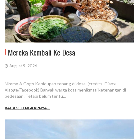
Mereka Kembali Ke Desa
August 9, 2026
Nkomo A Gogo Kehidupan tenang di desa. (credits: Dianxi
Xiaoge/Facebook) Banyak warga kota menikmati ketenangan di
pedesaan. Tetapi belum tentu…
BACA SELENGKAPNYA...