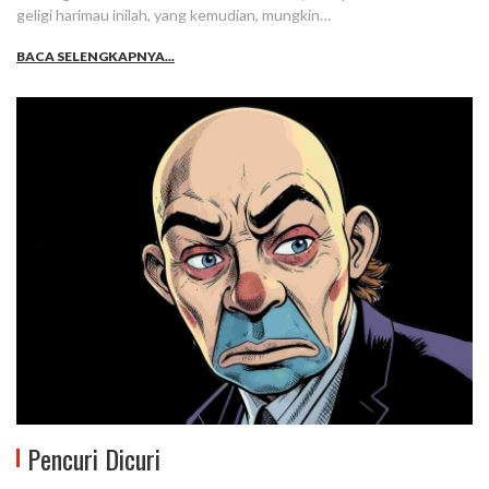
geligi harimau inilah, yang kemudian, mungkin…
BACA SELENGKAPNYA...
Pencuri Dicuri