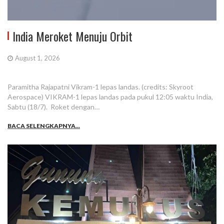
India Meroket Menuju Orbit
August 1, 2026
Paramitha Rajapatni Vikram-1 lepas landas. (credits: Skyroot
Aerospace) VIKRAM-1 lepas landas pada pukul 12:05 waktu India,
Sabtu (18/7). Roket dengan…
BACA SELENGKAPNYA...