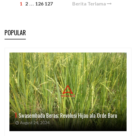
1
2
126
127
Berita Terlama
…
POPULAR
Swasembada Beras; Revolusi Hijau ala Orde Baru
August 24, 2024