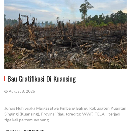
Bau Gratifikasi Di Kuansing
August 8, 2026
Junus Nuh Suaka Margasatwa Rimbang Baling, Kabupaten Kuantan
Singingi (Kuansing), Provinsi Riau. (credits: WWF) TELAH terjadi
tiga kali pertemuan yang…
BACA SELENGKAPNYA...