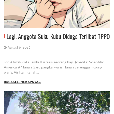
Lagi, Anggota Suku Kubu Diduga Terlibat TPPO
August 6, 2026
Jon Afrizal/Kota Jambi Ilustrasi seorang bayi. (credits: Scientific
American) “Tanah Garo pangkal waris, Tanah Serenggam ujung
waris, Air Itam tanah…
BACA SELENGKAPNYA...