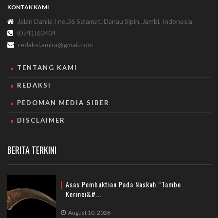
KONTAK KAMI
Jalan Dahlia I no.36 Selamat, Danau Sipin, Jambi, Indonesia
(0741)60404
redaksi.amira@gmail.com
TENTANG KAMI
REDAKSI
PEDOMAN MEDIA SIBER
DISCLAIMER
BERITA TERKINI
Asas Pembuktian Pada Naskah “Tambo
Kerinci&#...
August 10, 2026