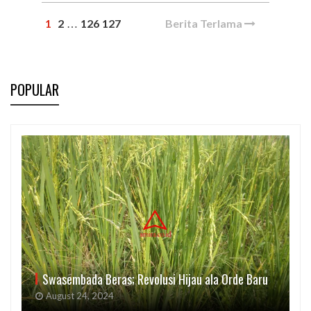
1
2
126
127
Berita Terlama
…
POPULAR
Swasembada Beras; Revolusi Hijau ala Orde Baru
August 24, 2024