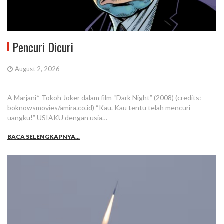
Pencuri Dicuri
August 2, 2026
A Marjani* Tokoh Joker dalam film “Dark Night” (2008) (credits:
boknowsmovies/amira.co.id) “Kau. Kau tentu telah mencuri
uangku!” USIAKU dengan usia…
BACA SELENGKAPNYA...