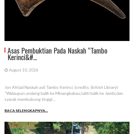
Asas Pembuktian Pada Naskah “Tambo
Kerinci&#...
August 10, 2026
Jon Afrizal Naskah asli Tambo Kerinci. (credits: British Library)
“Walaupun undang balik ke Minangkabau,taliti balik ke Jambi,dan
syarak membubung tinggi…
BACA SELENGKAPNYA...