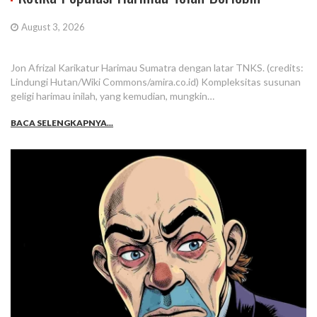
August 3, 2026
Jon Afrizal Karikatur Harimau Sumatra dengan latar TNKS. (credits:
Lindungi Hutan/Wiki Commons/amira.co.id) Kompleksitas susunan
geligi harimau inilah, yang kemudian, mungkin…
BACA SELENGKAPNYA...