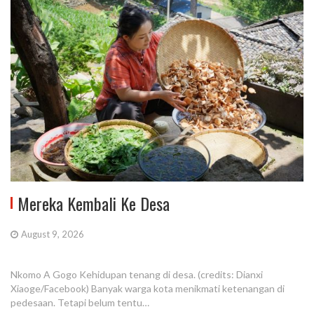
Mereka Kembali Ke Desa
August 9, 2026
Nkomo A Gogo Kehidupan tenang di desa. (credits: Dianxi
Xiaoge/Facebook) Banyak warga kota menikmati ketenangan di
pedesaan. Tetapi belum tentu…