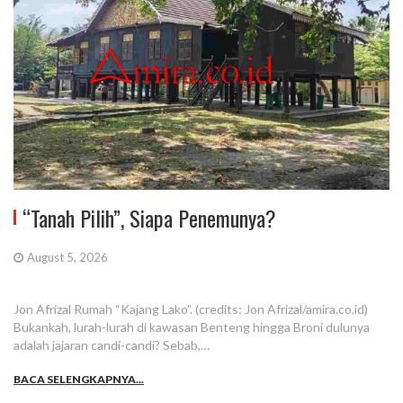
“Tanah Pilih”, Siapa Penemunya?
August 5, 2026
Jon Afrizal Rumah “Kajang Lako”. (credits: Jon Afrizal/amira.co.id)
Bukankah, lurah-lurah di kawasan Benteng hingga Broni dulunya
adalah jajaran candi-candi? Sebab,…
BACA SELENGKAPNYA...