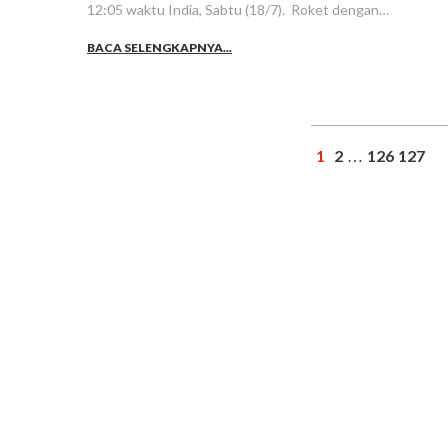
12:05 waktu India, Sabtu (18/7). Roket dengan…
BACA SELENGKAPNYA...
1
2
126
127
…