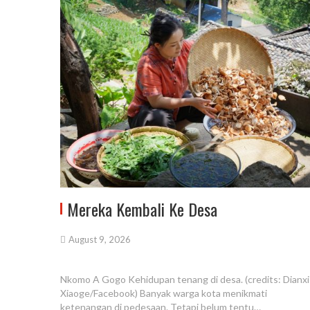
Mereka Kembali Ke Desa
August 9, 2026
Nkomo A Gogo Kehidupan tenang di desa. (credits: Dianxi
Xiaoge/Facebook) Banyak warga kota menikmati
ketenangan di pedesaan. Tetapi belum tentu…