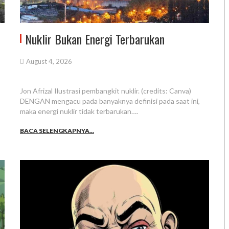
Nuklir Bukan Energi Terbarukan
August 4, 2026
Jon Afrizal Ilustrasi pembangkit nuklir. (credits: Canva)
DENGAN mengacu pada banyaknya definisi pada saat ini,
maka energi nuklir tidak terbarukan….
BACA SELENGKAPNYA...