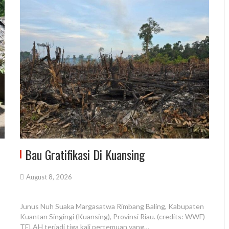
Bau Gratifikasi Di Kuansing
August 8, 2026
Junus Nuh Suaka Margasatwa Rimbang Baling, Kabupaten
Kuantan Singingi (Kuansing), Provinsi Riau. (credits: WWF)
TELAH terjadi tiga kali pertemuan yang…