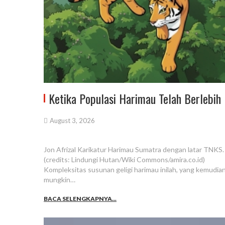
Ketika Populasi Harimau Telah Berlebih
August 3, 2026
Jon Afrizal Karikatur Harimau Sumatra dengan latar TNKS.
(credits: Lindungi Hutan/Wiki Commons/amira.co.id)
Kompleksitas susunan geligi harimau inilah, yang kemudian
mungkin…
BACA SELENGKAPNYA...