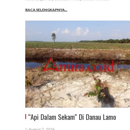
BACA SELENGKAPNYA...
“Api Dalam Sekam” Di Danau Lamo
August 7, 2026