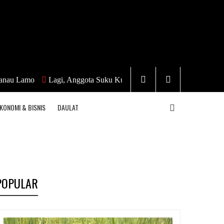
o
Lagi, Anggota Suku Kubu Diduga Terlibat TPPO
“Tanah Pil
KONOMI & BISNIS
DAULAT
POPULAR