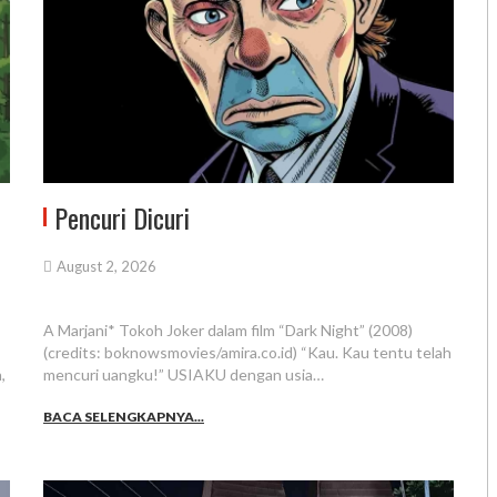
Pencuri Dicuri
August 2, 2026
A Marjani* Tokoh Joker dalam film “Dark Night” (2008)
(credits: boknowsmovies/amira.co.id) “Kau. Kau tentu telah
,
mencuri uangku!” USIAKU dengan usia…
BACA SELENGKAPNYA...