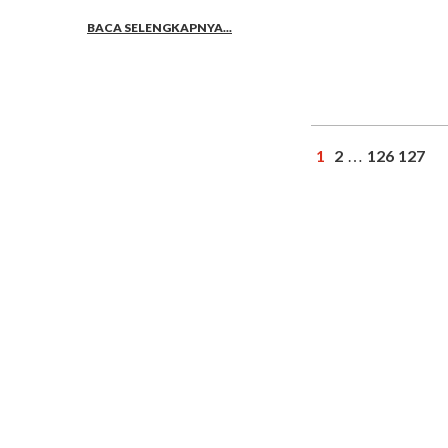
BACA SELENGKAPNYA...
1
2
126
127
…