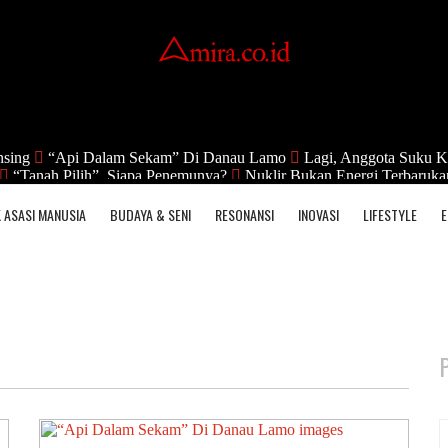
nsing
“Api Dalam Sekam” Di Danau Lamo
Lagi, Anggota Suku K
“Tanah Pilih”, Siapa Penemunya?
Nuklir Bukan Energi Terbaruka
 ASASI MANUSIA
BUDAYA & SENI
RESONANSI
INOVASI
LIFESTYLE
E