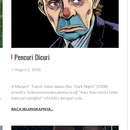
Pencuri Dicuri
August 2, 2026
A Marjani* Tokoh Joker dalam film “Dark Night” (2008)
(credits: boknowsmovies/amira.co.id) “Kau. Kau tentu telah
,
mencuri uangku!” USIAKU dengan usia…
BACA SELENGKAPNYA...