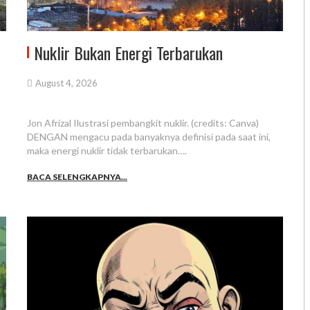
Nuklir Bukan Energi Terbarukan
August 4, 2026
Jon Afrizal Ilustrasi pembangkit nuklir. (credits: Canva)
DENGAN mengacu pada banyaknya definisi pada saat ini,
maka energi nuklir tidak terbarukan….
BACA SELENGKAPNYA...