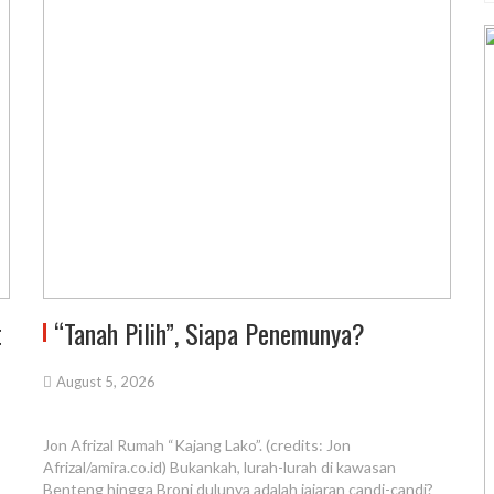
t
“Tanah Pilih”, Siapa Penemunya?
August 5, 2026
Jon Afrizal Rumah “Kajang Lako”. (credits: Jon
Afrizal/amira.co.id) Bukankah, lurah-lurah di kawasan
Benteng hingga Broni dulunya adalah jajaran candi-candi?