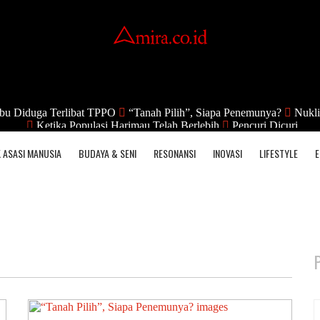
bu Diduga Terlibat TPPO
“Tanah Pilih”, Siapa Penemunya?
Nukli
Ketika Populasi Harimau Telah Berlebih
Pencuri Dicuri
 ASASI MANUSIA
BUDAYA & SENI
RESONANSI
INOVASI
LIFESTYLE
E