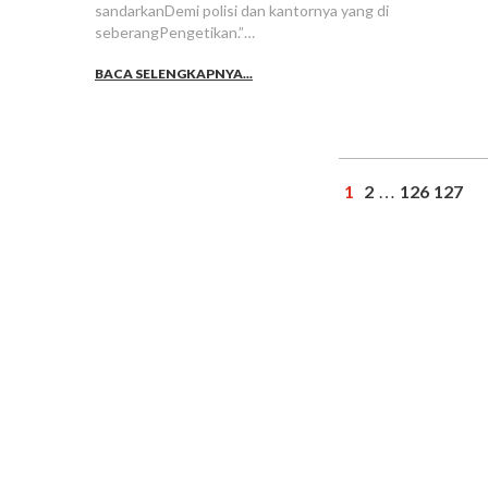
sandarkanDemi polisi dan kantornya yang di
seberangPengetikan.”…
BACA SELENGKAPNYA...
1
2
126
127
…