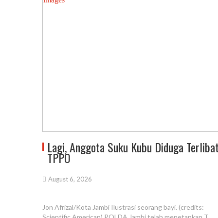
Lagi, Anggota Suku Kubu Diduga Terliba
TPPO
August 6, 2026
Jon Afrizal/Kota Jambi Ilustrasi seorang bayi. (credits:
Scientific American) POLDA Jambi telah menetapkan T,