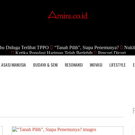
bu Diduga Terlibat TPPO
“Tanah Pilih”, Siapa Penemunya?
Nukli
Ketika Populasi Harimau Telah Berlebih
Pencuri Dicuri
 ASASI MANUSIA
BUDAYA & SENI
RESONANSI
INOVASI
LIFESTYLE
E