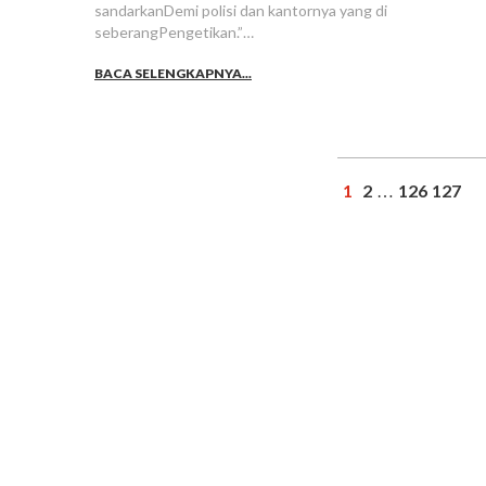
sandarkanDemi polisi dan kantornya yang di
seberangPengetikan.”…
BACA SELENGKAPNYA...
1
2
126
127
…