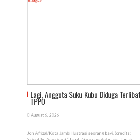
Lagi, Anggota Suku Kubu Diduga Terliba
TPPO
August 6, 2026
Jon Afrizal/Kota Jambi Ilustrasi seorang bayi. (credits:
Scientific American) “Tanah Garo pangkal waris, Tanah