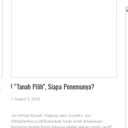
t
“Tanah Pilih”, Siapa Penemunya?
August 5, 2026
Jon Afrizal Rumah “Kajang Lako”. (credits: Jon
Afrizal/amira.co.id) Bukankah, lurah-lurah di kawasan
Benteng hingga Broni dulunya adalah jajaran candi-candi?