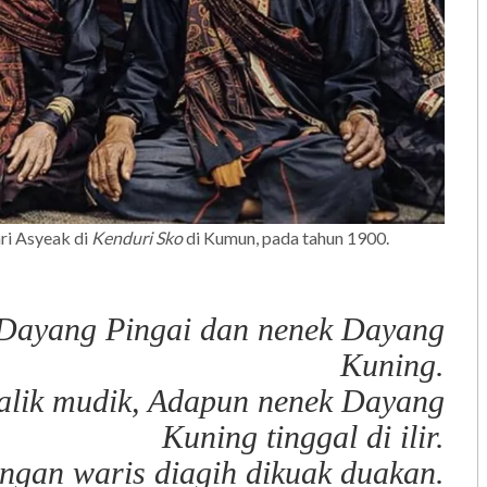
i Asyeak di
Kenduri Sko
di Kumun, pada tahun 1900.
k Dayang Pingai dan nenek Dayang
Kuning.
alik mudik, Adapun nenek Dayang
Kuning tinggal di ilir.
angan waris diagih dikuak duakan.