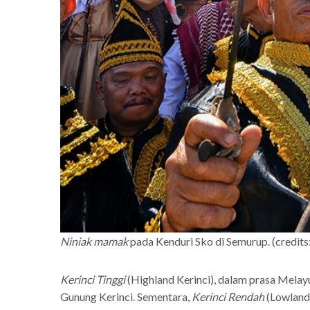
Niniak mamak
pada Kenduri Sko di Semurup. (credits
Kerinci Tinggi
(Highland Kerinci), dalam prasa Melayu
Gunung Kerinci. Sementara,
Kerinci Rendah
(Lowland 