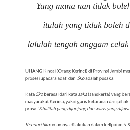
Yang mana nan tidak boleh
itulah yang tidak boleh 
lalulah tengah anggam celak
UHANG
Kincai (Orang Kerinci) di Provinsi Jambi memi
prosesi upacara adat, dan,
Sko
adalah pusaka.
Kata
Sko
berasal dari kata
saka
(sanskerta) yang bera
masyarakat Kerinci, yakni garis keturunan dari pihak 
prasa
“Khalifah yang dijunjung dan waris yang dijaw
Kenduri Sko
umumnya dilakukan dalam kelipatan 5. Sep