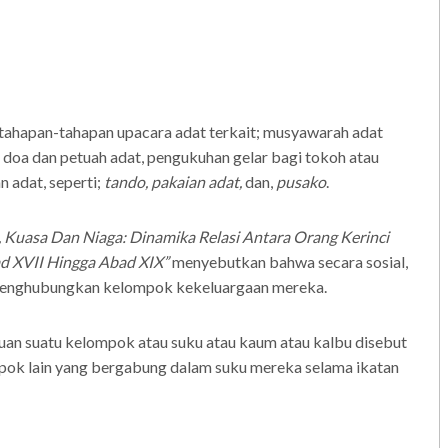
h tahapan-tahapan upacara adat terkait; musyawarah adat
oa dan petuah adat, pengukuhan gelar bagi tokoh atau
n adat, seperti;
tando, pakaian adat,
dan,
pusako
.
, Kuasa Dan Niaga: Dinamika Relasi Antara Orang Kerinci
ad XVII Hingga Abad XIX”
menyebutkan bahwa secara sosial,
k menghubungkan kelompok kekeluargaan mereka.
uan suatu kelompok atau suku atau kaum atau kalbu disebut
pok lain yang bergabung dalam suku mereka selama ikatan