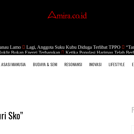
anau Lamo
Lagi, Anggota Suku Kubu Diduga Terlibat TPPO
“Tan
uklir Bukan Energi Terbarukan
Ketika Populasi Harimau Telah Berl
 ASASI MANUSIA
BUDAYA & SENI
RESONANSI
INOVASI
LIFESTYLE
E
ri Sko”