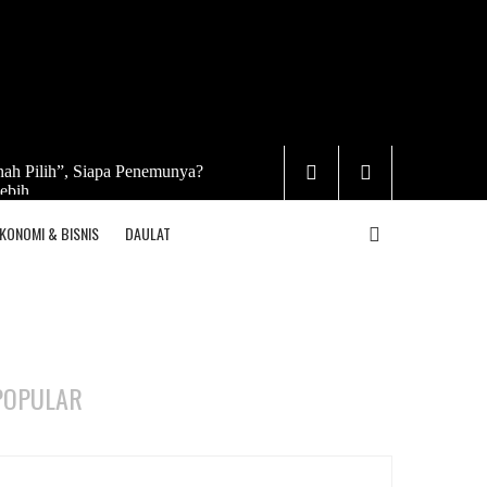
ah Pilih”, Siapa Penemunya?
ebih
KONOMI & BISNIS
DAULAT
POPULAR