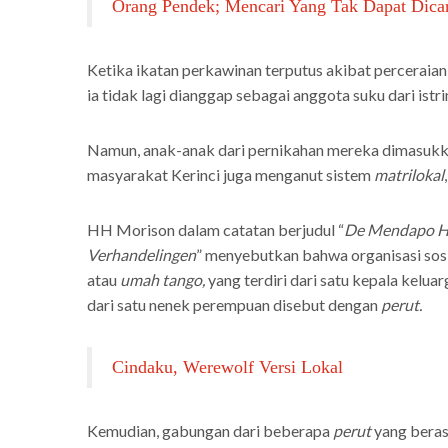
Orang Pendek; Mencari Yang Tak Dapat Dicar
Ketika ikatan perkawinan terputus akibat perceraian
ia tidak lagi dianggap sebagai anggota suku dari istri
Namun, anak-anak dari pernikahan mereka dimasukkan
masyarakat Kerinci juga menganut sistem
matrilokal
HH Morison dalam catatan berjudul “
De Mendapo Hia
Verhandelingen
” menyebutkan bahwa organisasi sosi
atau
umah tango,
yang terdiri dari satu kepala kelua
dari satu nenek perempuan disebut dengan
perut.
Cindaku, Werewolf Versi Lokal
Kemudian, gabungan dari beberapa
perut
yang beras