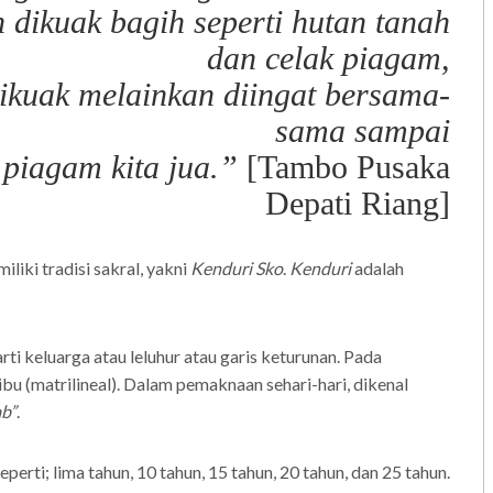
 dikuak bagih seperti hutan tanah
dan celak piagam,
dikuak melainkan diingat bersama-
sama sampai
 piagam kita jua.”
[Tambo Pusaka
Depati Riang]
liki tradisi sakral, yakni
Kenduri Sko
.
Kenduri
adalah
rti keluarga atau leluhur atau garis keturunan. Pada
ibu (matrilineal). Dalam pemaknaan sehari-hari, dikenal
ab”
.
erti; lima tahun, 10 tahun, 15 tahun, 20 tahun, dan 25 tahun.