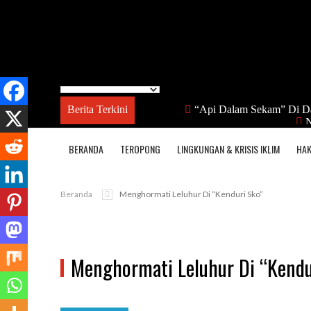
Berita Terkini
“Api Dalam Sekam” Di D
N
BERANDA
TEROPONG
LINGKUNGAN & KRISIS IKLIM
HAK
Beranda
Menghormati Leluhur Di “Kenduri Sko”
Menghormati Leluhur Di “Kendu