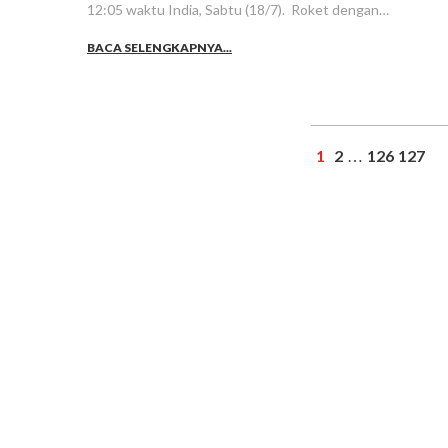
12:05 waktu India, Sabtu (18/7). Roket dengan…
BACA SELENGKAPNYA...
1
2
126
127
…