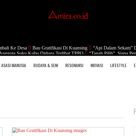
bali Ke Desa
Bau Gratifikasi Di Kuansing
“Api Dalam Sekam” 
Anggota Suku Kubu Diduga Terlibat TPPO
“Tanah Pilih”, Siapa P
 ASASI MANUSIA
BUDAYA & SENI
RESONANSI
INOVASI
LIFESTYLE
E