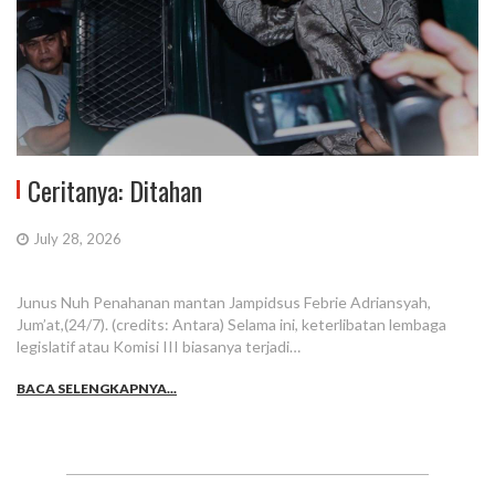
Ceritanya: Ditahan
July 28, 2026
Junus Nuh Penahanan mantan Jampidsus Febrie Adriansyah,
Jum’at,(24/7). (credits: Antara) Selama ini, keterlibatan lembaga
legislatif atau Komisi III biasanya terjadi…
BACA SELENGKAPNYA...