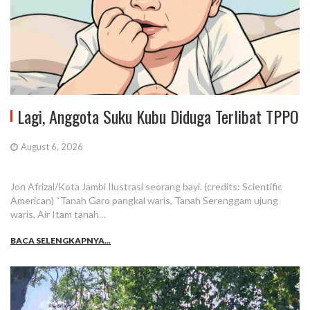
Lagi, Anggota Suku Kubu Diduga Terlibat TPPO
August 6, 2026
Jon Afrizal/Kota Jambi Ilustrasi seorang bayi. (credits: Scientific
American) “Tanah Garo pangkal waris, Tanah Serenggam ujung
waris, Air Itam tanah…
BACA SELENGKAPNYA...