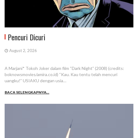
Pencuri Dicuri
August 2, 2026
A Marjani* Tokoh Joker dalam film “Dark Night” (2008) (credits:
boknowsmovies/amira.co.id) “Kau. Kau tentu telah mencuri
uangku!” USIAKU dengan usia…
BACA SELENGKAPNYA...