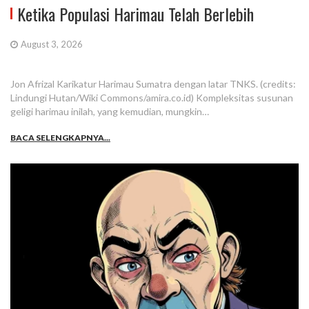
Ketika Populasi Harimau Telah Berlebih
August 3, 2026
Jon Afrizal Karikatur Harimau Sumatra dengan latar TNKS. (credits:
Lindungi Hutan/Wiki Commons/amira.co.id) Kompleksitas susunan
geligi harimau inilah, yang kemudian, mungkin…
BACA SELENGKAPNYA...