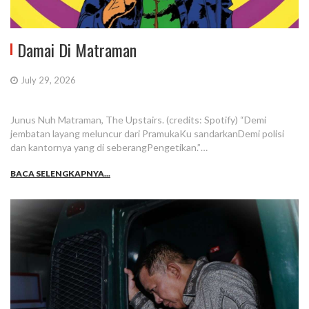
Damai Di Matraman
July 29, 2026
Junus Nuh Matraman, The Upstairs. (credits: Spotify) “Demi
jembatan layang meluncur dari PramukaKu sandarkanDemi polisi
dan kantornya yang di seberangPengetikan.”…
BACA SELENGKAPNYA...