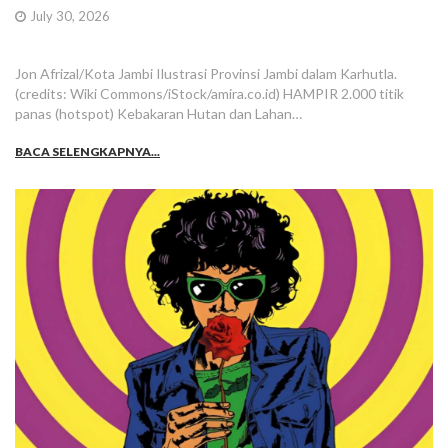
July 30, 2026
Jon Afrizal/Kota Jambi Ilustrasi Provinsi Jambi dalam Karhutla.
(credits: Wiki Commons/iStock/amira.co.id) HAMPIR 2.000 titik
panas (hotspot) Kebakaran Hutan dan Lahan…
BACA SELENGKAPNYA...