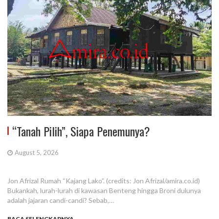
“Tanah Pilih”, Siapa Penemunya?
August 5, 2026
Jon Afrizal Rumah “Kajang Lako”. (credits: Jon Afrizal/amira.co.id)
Bukankah, lurah-lurah di kawasan Benteng hingga Broni dulunya
adalah jajaran candi-candi? Sebab,…
BACA SELENGKAPNYA...