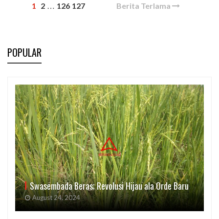
1
2
126
127
Berita Terlama
…
POPULAR
Swasembada Beras; Revolusi Hijau ala Orde Baru
August 24, 2024