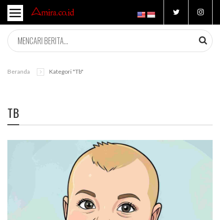
Beranda
Kategori "tb"
TB