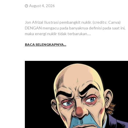
August 4, 2026
Jon Afrizal Ilustrasi pembangkit nuklir. (credits: Canva)
DENGAN mengacu pada banyaknya definisi pada saat ini,
maka energi nuklir tidak terbarukan….
BACA SELENGKAPNYA...