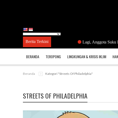
Berita Terkini
Lagi, Anggota Suku Kubu Did
BERANDA
TEROPONG
LINGKUNGAN & KRISIS IKLIM
HAK
Beranda
Kategori "Streets Of Philadelphia"
STREETS OF PHILADELPHIA