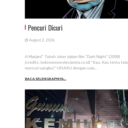
Pencuri Dicuri
August 2, 2026
A Marjani* Tokoh Joker dalam film “Dark Night” (2008)
(credits: boknowsmovies/amira.co.id) “Kau. Kau tentu tel
mencuri uangku!” USIAKU dengan usia…
BACA SELENGKAPNYA...