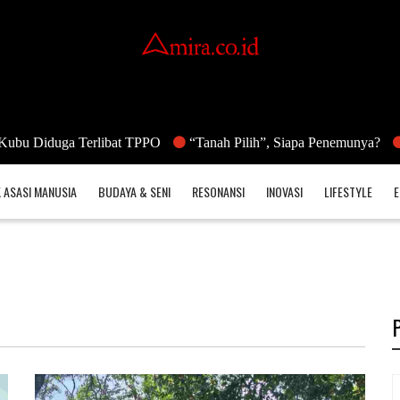
uga Terlibat TPPO
“Tanah Pilih”, Siapa Penemunya?
Nuklir 
 ASASI MANUSIA
BUDAYA & SENI
RESONANSI
INOVASI
LIFESTYLE
E