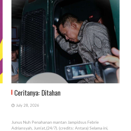
Ceritanya: Ditahan
July 28, 2026
Junus Nuh Penahanan mantan Jampidsus Febrie
Adriansyah, Jum’at,(24/7). (credits: Antara) Selama ini,