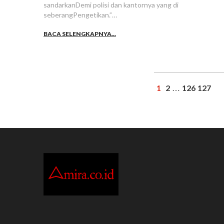
sandarkanDemi polisi dan kantornya yang di
seberangPengetikan.”…
BACA SELENGKAPNYA...
1
2
126
127
…