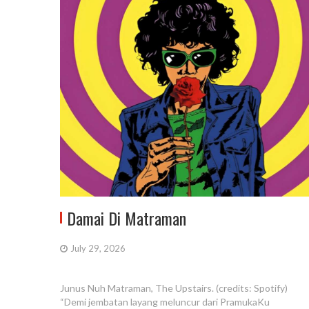
Damai Di Matraman
July 29, 2026
Junus Nuh Matraman, The Upstairs. (credits: Spotify)
“Demi jembatan layang meluncur dari PramukaKu