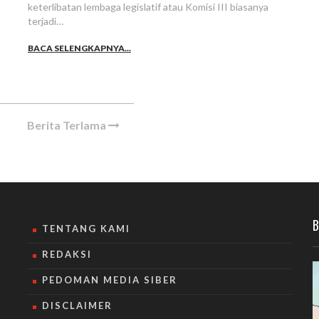
keterlibatan lembaga legislatif atau Komisi III biasanya
terjadi…
BACA SELENGKAPNYA...
Berita Terlama
B
TENTANG KAMI
REDAKSI
PEDOMAN MEDIA SIBER
DISCLAIMER