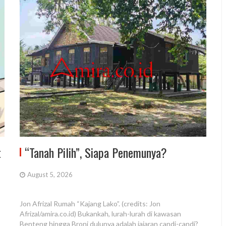
t
“Tanah Pilih”, Siapa Penemunya?
August 5, 2026
Jon Afrizal Rumah “Kajang Lako”. (credits: Jon
Afrizal/amira.co.id) Bukankah, lurah-lurah di kawasan
Benteng hingga Broni dulunya adalah jajaran candi-candi?