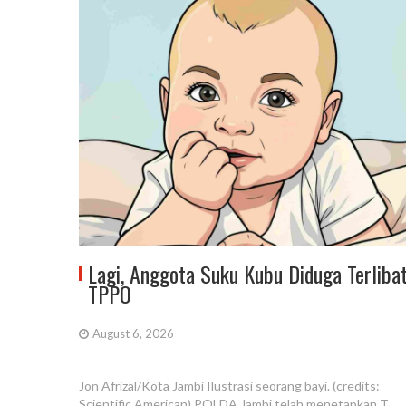
Lagi, Anggota Suku Kubu Diduga Terliba
TPPO
August 6, 2026
Jon Afrizal/Kota Jambi Ilustrasi seorang bayi. (credits:
Scientific American) POLDA Jambi telah menetapkan T,