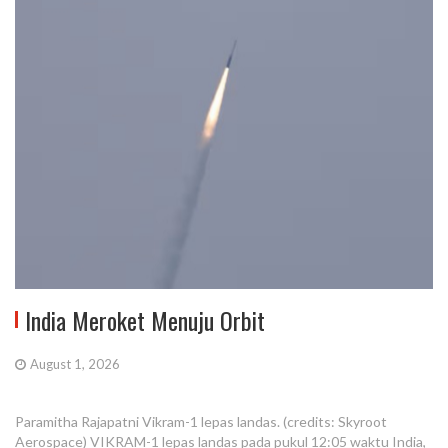
India Meroket Menuju Orbit
August 1, 2026
Paramitha Rajapatni Vikram-1 lepas landas. (credits: Skyroot
Aerospace) VIKRAM-1 lepas landas pada pukul 12:05 waktu India,