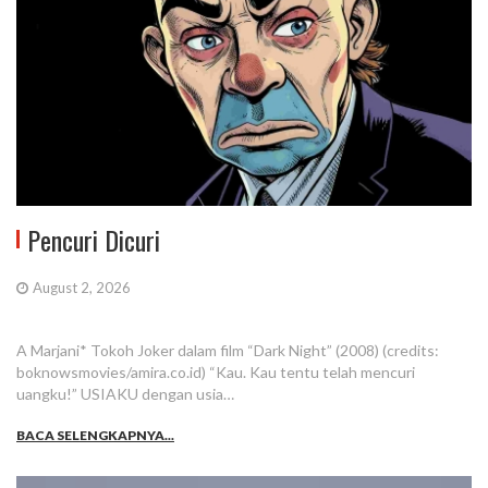
Pencuri Dicuri
August 2, 2026
A Marjani* Tokoh Joker dalam film “Dark Night” (2008) (credits:
boknowsmovies/amira.co.id) “Kau. Kau tentu telah mencuri
uangku!” USIAKU dengan usia…
BACA SELENGKAPNYA...