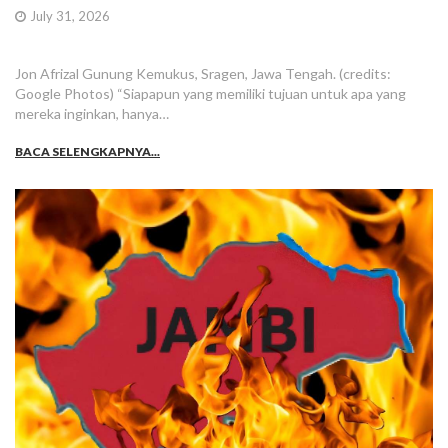
July 31, 2026
Jon Afrizal Gunung Kemukus, Sragen, Jawa Tengah. (credits:
Google Photos) “Siapapun yang memiliki tujuan untuk apa yang
mereka inginkan, hanya…
BACA SELENGKAPNYA...