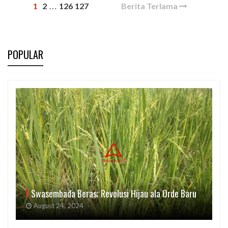
1
2
126
127
Berita Terlama
…
POPULAR
Swasembada Beras; Revolusi Hijau ala Orde Baru
August 24, 2024