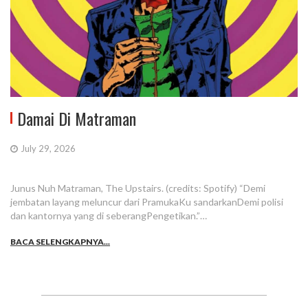
Damai Di Matraman
July 29, 2026
Junus Nuh Matraman, The Upstairs. (credits: Spotify) “Demi
jembatan layang meluncur dari PramukaKu sandarkanDemi polisi
dan kantornya yang di seberangPengetikan.”…
BACA SELENGKAPNYA...