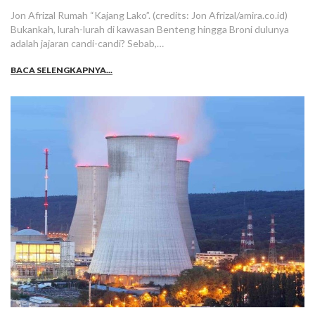
Jon Afrizal Rumah “Kajang Lako”. (credits: Jon Afrizal/amira.co.id)
Bukankah, lurah-lurah di kawasan Benteng hingga Broni dulunya
adalah jajaran candi-candi? Sebab,…
BACA SELENGKAPNYA...