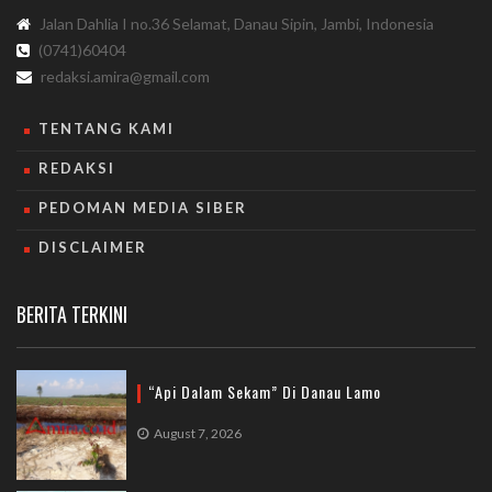
Jalan Dahlia I no.36 Selamat, Danau Sipin, Jambi, Indonesia
(0741)60404
redaksi.amira@gmail.com
TENTANG KAMI
REDAKSI
PEDOMAN MEDIA SIBER
DISCLAIMER
BERITA TERKINI
“Api Dalam Sekam” Di Danau Lamo
August 7, 2026