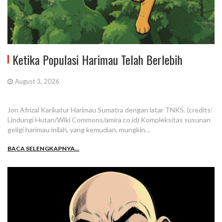
Ketika Populasi Harimau Telah Berlebih
August 3, 2026
Jon Afrizal Karikatur Harimau Sumatra dengan latar TNKS. (credits:
Lindungi Hutan/Wiki Commons/amira.co.id) Kompleksitas susunan
geligi harimau inilah, yang kemudian, mungkin…
BACA SELENGKAPNYA...