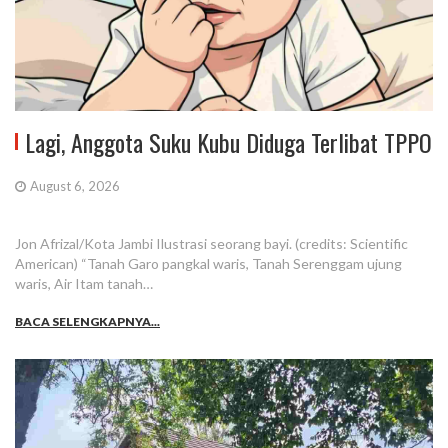
Lagi, Anggota Suku Kubu Diduga Terlibat TPPO
August 6, 2026
Jon Afrizal/Kota Jambi Ilustrasi seorang bayi. (credits: Scientific
American) “Tanah Garo pangkal waris, Tanah Serenggam ujung
waris, Air Itam tanah…
BACA SELENGKAPNYA...