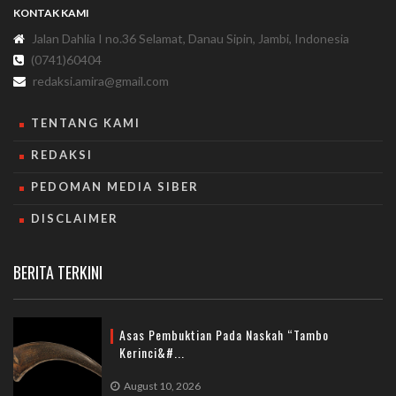
KONTAK KAMI
Jalan Dahlia I no.36 Selamat, Danau Sipin, Jambi, Indonesia
(0741)60404
redaksi.amira@gmail.com
TENTANG KAMI
REDAKSI
PEDOMAN MEDIA SIBER
DISCLAIMER
BERITA TERKINI
Asas Pembuktian Pada Naskah “Tambo
Kerinci&#...
August 10, 2026