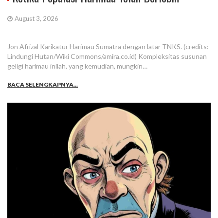
August 3, 2026
Jon Afrizal Karikatur Harimau Sumatra dengan latar TNKS. (credits:
Lindungi Hutan/Wiki Commons/amira.co.id) Kompleksitas susunan
geligi harimau inilah, yang kemudian, mungkin…
BACA SELENGKAPNYA...