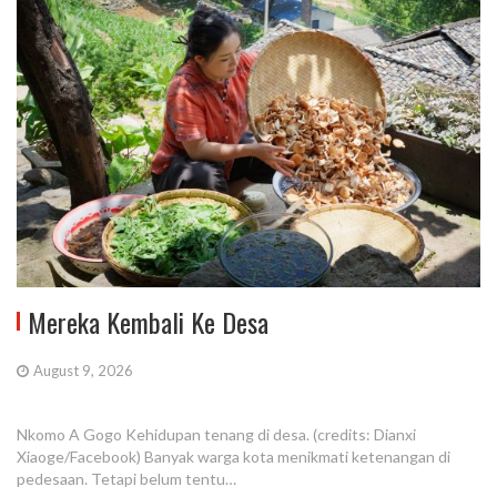
Mereka Kembali Ke Desa
August 9, 2026
Nkomo A Gogo Kehidupan tenang di desa. (credits: Dianxi
Xiaoge/Facebook) Banyak warga kota menikmati ketenangan di
pedesaan. Tetapi belum tentu…