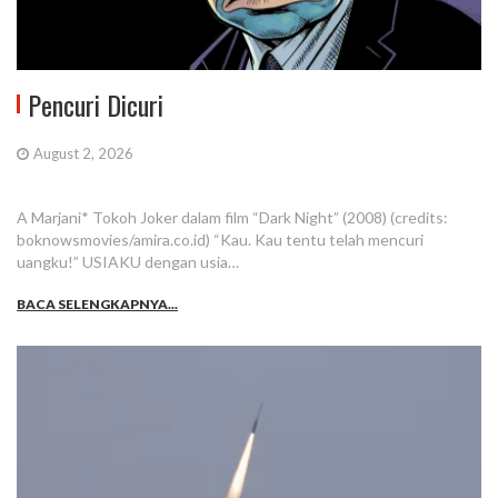
Pencuri Dicuri
August 2, 2026
A Marjani* Tokoh Joker dalam film “Dark Night” (2008) (credits:
boknowsmovies/amira.co.id) “Kau. Kau tentu telah mencuri
uangku!” USIAKU dengan usia…
BACA SELENGKAPNYA...