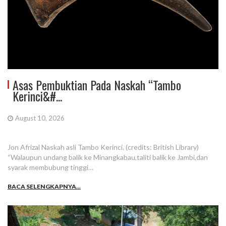
Asas Pembuktian Pada Naskah “Tambo
Kerinci&#...
August 10, 2026
Jon Afrizal Naskah asli Tambo Kerinci. (credits: British Library)
“Walaupun undang balik ke Minangkabau,taliti balik ke Jambi,dan
syarak membubung tinggi…
BACA SELENGKAPNYA...