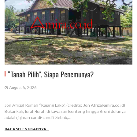
“Tanah Pilih”, Siapa Penemunya?
August 5, 2026
Jon Afrizal Rumah “Kajang Lako”. (credits: Jon Afrizal/amira.co.id)
Bukankah, lurah-lurah di kawasan Benteng hingga Broni dulunya
adalah jajaran candi-candi? Sebab,…
BACA SELENGKAPNYA...