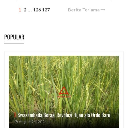
1
2
126
127
Berita Terlama
…
POPULAR
Swasembada Beras; Revolusi Hijau ala Orde Baru
August 24, 2024