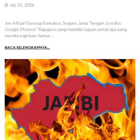
July 31, 2026
Jon Afrizal Gunung Kemukus, Sragen, Jawa Tengah. (credits:
Google Photos) “Siapapun yang memiliki tujuan untuk apa yang
mereka inginkan, hanya…
BACA SELENGKAPNYA...