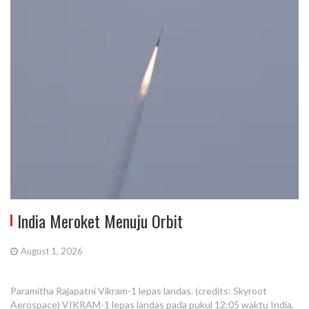
India Meroket Menuju Orbit
August 1, 2026
Paramitha Rajapatni Vikram-1 lepas landas. (credits: Skyroot
Aerospace) VIKRAM-1 lepas landas pada pukul 12:05 waktu India,