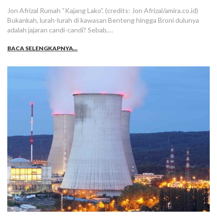
Jon Afrizal Rumah “Kajang Lako”. (credits: Jon Afrizal/amira.co.id)
Bukankah, lurah-lurah di kawasan Benteng hingga Broni dulunya
adalah jajaran candi-candi? Sebab,…
BACA SELENGKAPNYA...