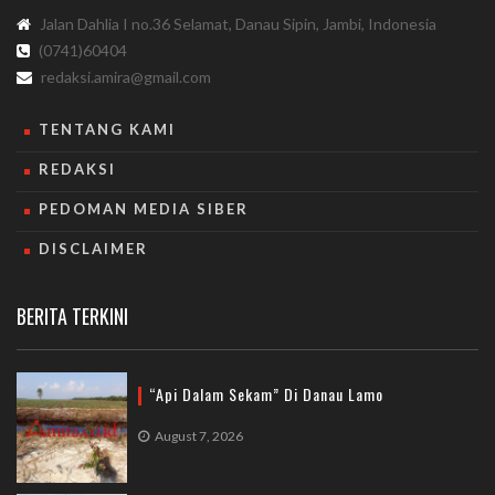
Jalan Dahlia I no.36 Selamat, Danau Sipin, Jambi, Indonesia
(0741)60404
redaksi.amira@gmail.com
TENTANG KAMI
REDAKSI
PEDOMAN MEDIA SIBER
DISCLAIMER
BERITA TERKINI
“Api Dalam Sekam” Di Danau Lamo
August 7, 2026