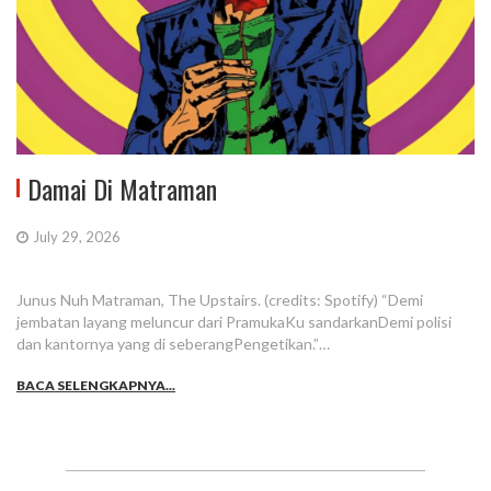
Damai Di Matraman
July 29, 2026
Junus Nuh Matraman, The Upstairs. (credits: Spotify) “Demi
jembatan layang meluncur dari PramukaKu sandarkanDemi polisi
dan kantornya yang di seberangPengetikan.”…
BACA SELENGKAPNYA...