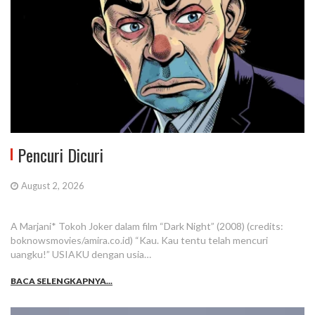
Pencuri Dicuri
August 2, 2026
A Marjani* Tokoh Joker dalam film “Dark Night” (2008) (credits:
boknowsmovies/amira.co.id) “Kau. Kau tentu telah mencuri
uangku!” USIAKU dengan usia…
BACA SELENGKAPNYA...