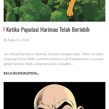
Ketika Populasi Harimau Telah Berlebih
August 3, 2026
Jon Afrizal Karikatur Harimau Sumatra dengan latar TNKS. (credits:
Lindungi Hutan/Wiki Commons/amira.co.id) Kompleksitas susunan
geligi harimau inilah, yang kemudian, mungkin…
BACA SELENGKAPNYA...