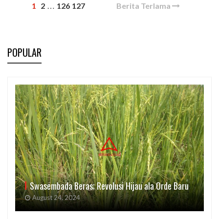
1
2
126
127
Berita Terlama
…
POPULAR
Swasembada Beras; Revolusi Hijau ala Orde Baru
August 24, 2024