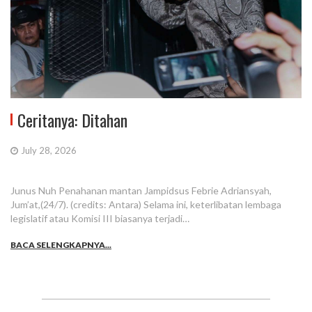
Ceritanya: Ditahan
July 28, 2026
Junus Nuh Penahanan mantan Jampidsus Febrie Adriansyah,
Jum’at,(24/7). (credits: Antara) Selama ini, keterlibatan lembaga
legislatif atau Komisi III biasanya terjadi…
BACA SELENGKAPNYA...