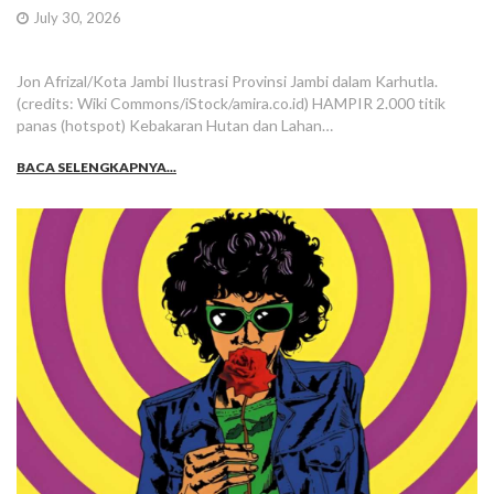
July 30, 2026
Jon Afrizal/Kota Jambi Ilustrasi Provinsi Jambi dalam Karhutla.
(credits: Wiki Commons/iStock/amira.co.id) HAMPIR 2.000 titik
panas (hotspot) Kebakaran Hutan dan Lahan…
BACA SELENGKAPNYA...