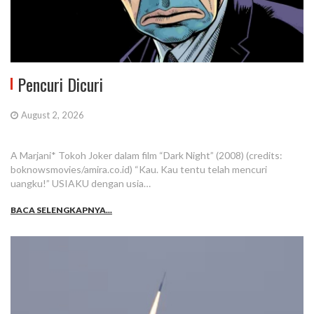
Pencuri Dicuri
August 2, 2026
A Marjani* Tokoh Joker dalam film “Dark Night” (2008) (credits:
boknowsmovies/amira.co.id) “Kau. Kau tentu telah mencuri
uangku!” USIAKU dengan usia…
BACA SELENGKAPNYA...