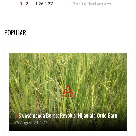
1
2
126
127
Berita Terlama
…
POPULAR
Swasembada Beras; Revolusi Hijau ala Orde Baru
August 24, 2024