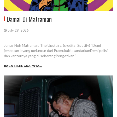
Damai Di Matraman
July 29, 2026
Junus Nuh Matraman, The Upstairs. (credits: Spotify) “Demi
jembatan layang meluncur dari PramukaKu sandarkanDemi polisi
dan kantornya yang di seberangPengetikan.”…
BACA SELENGKAPNYA...