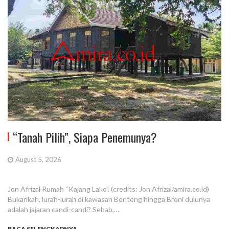
“Tanah Pilih”, Siapa Penemunya?
August 5, 2026
Jon Afrizal Rumah “Kajang Lako”. (credits: Jon Afrizal/amira.co.id)
Bukankah, lurah-lurah di kawasan Benteng hingga Broni dulunya
adalah jajaran candi-candi? Sebab,…
BACA SELENGKAPNYA...