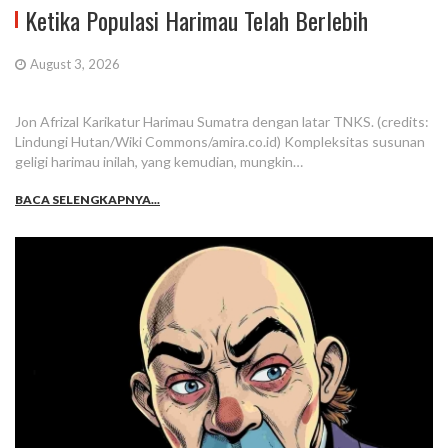
Ketika Populasi Harimau Telah Berlebih
August 3, 2026
Jon Afrizal Karikatur Harimau Sumatra dengan latar TNKS. (credits:
Lindungi Hutan/Wiki Commons/amira.co.id) Kompleksitas susunan
geligi harimau inilah, yang kemudian, mungkin…
BACA SELENGKAPNYA...