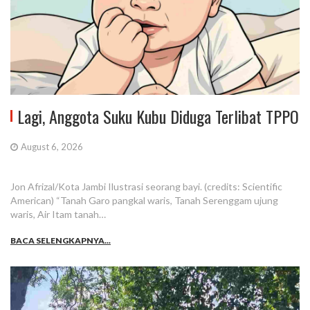
Lagi, Anggota Suku Kubu Diduga Terlibat TPPO
August 6, 2026
Jon Afrizal/Kota Jambi Ilustrasi seorang bayi. (credits: Scientific
American) “Tanah Garo pangkal waris, Tanah Serenggam ujung
waris, Air Itam tanah…
BACA SELENGKAPNYA...