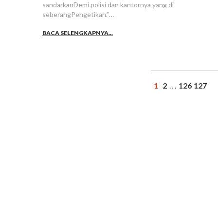
sandarkanDemi polisi dan kantornya yang di
seberangPengetikan.”…
BACA SELENGKAPNYA...
1
2
126
127
…