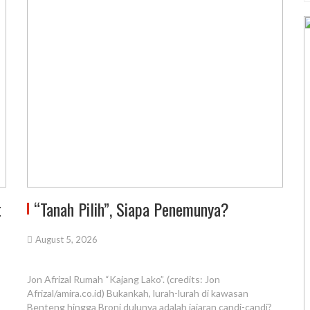
t
“Tanah Pilih”, Siapa Penemunya?
August 5, 2026
Jon Afrizal Rumah “Kajang Lako”. (credits: Jon
Afrizal/amira.co.id) Bukankah, lurah-lurah di kawasan
Benteng hingga Broni dulunya adalah jajaran candi-candi?