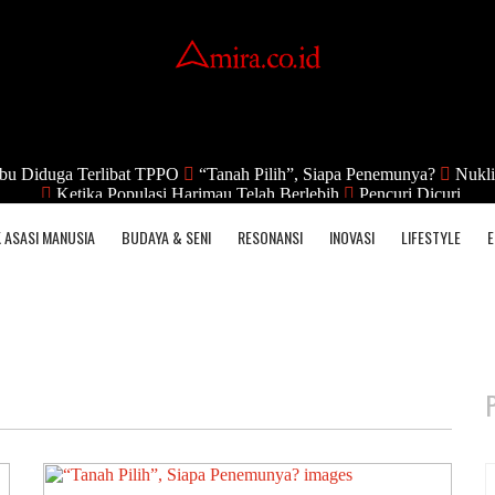
bu Diduga Terlibat TPPO
“Tanah Pilih”, Siapa Penemunya?
Nukli
Ketika Populasi Harimau Telah Berlebih
Pencuri Dicuri
 ASASI MANUSIA
BUDAYA & SENI
RESONANSI
INOVASI
LIFESTYLE
E