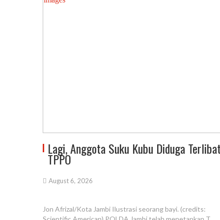
Lagi, Anggota Suku Kubu Diduga Terliba
TPPO
August 6, 2026
Jon Afrizal/Kota Jambi Ilustrasi seorang bayi. (credits:
Scientific American) POLDA Jambi telah menetapkan T,