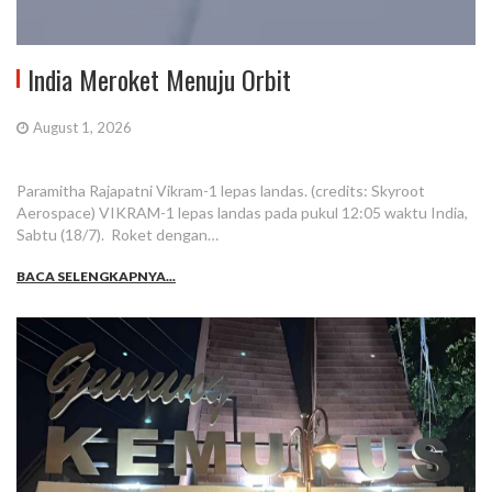
India Meroket Menuju Orbit
August 1, 2026
Paramitha Rajapatni Vikram-1 lepas landas. (credits: Skyroot
Aerospace) VIKRAM-1 lepas landas pada pukul 12:05 waktu India,
Sabtu (18/7). Roket dengan…
BACA SELENGKAPNYA...