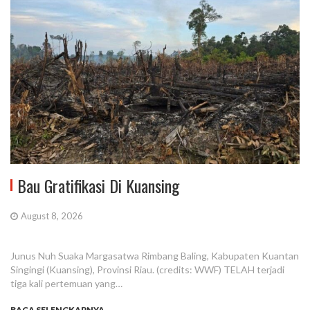
Bau Gratifikasi Di Kuansing
August 8, 2026
Junus Nuh Suaka Margasatwa Rimbang Baling, Kabupaten Kuantan
Singingi (Kuansing), Provinsi Riau. (credits: WWF) TELAH terjadi
tiga kali pertemuan yang…
BACA SELENGKAPNYA...