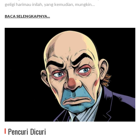
geligi harimau inilah, yang kemudian, mungkin…
BACA SELENGKAPNYA...
Pencuri Dicuri