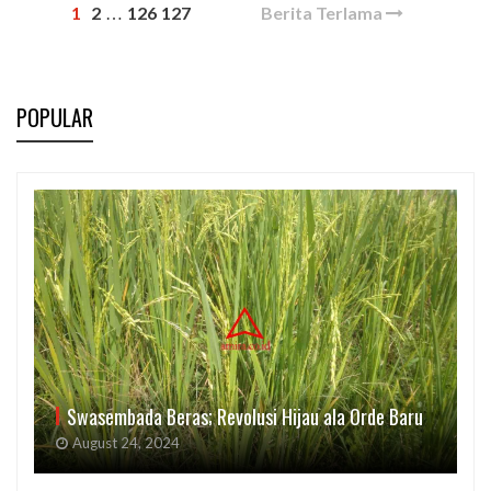
1
2
126
127
Berita Terlama
…
POPULAR
Swasembada Beras; Revolusi Hijau ala Orde Baru
August 24, 2024