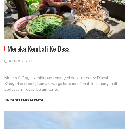
Mereka Kembali Ke Desa
August 9, 2026
Nkomo A Gogo Kehidupan tenang di desa. (credits: Dianxi
Xiaoge/Facebook) Banyak warga kota menikmati ketenangan di
pedesaan. Tetapi belum tentu…
BACA SELENGKAPNYA...