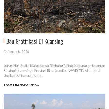
Bau Gratifikasi Di Kuansing
August 8, 2026
Junus Nuh Suaka Margasatwa Rimbang Baling, Kabupaten Kuantan
Singingi (Kuansing), Provinsi Riau. (credits: WWF) TELAH terjadi
tiga kali pertemuan yang…
BACA SELENGKAPNYA...