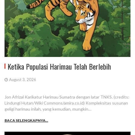
Ketika Populasi Harimau Telah Berlebih
August 3, 2026
Jon Afrizal Karikatur Harimau Sumatra dengan latar TNKS. (credits:
Lindungi Hutan/Wiki Commons/amira.co.id) Kompleksitas susunan
geligi harimau inilah, yang kemudian, mungkin…
BACA SELENGKAPNYA...