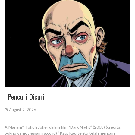
Pencuri Dicuri
August 2, 2026
A Marjani* Tokoh Joker dalam film “Dark Night” (2008) (credits:
boknowsmovies/amira.co.id) “Kau. Kau tentu telah mencuri