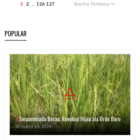
1
2
126
127
Berita Terlama
…
POPULAR
Swasembada Beras; Revolusi Hijau ala Orde Baru
August 24, 2024