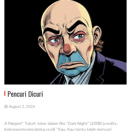
Pencuri Dicuri
August 2, 2026
A Marjani* Tokoh Joker dalam film “Dark Night” (2008) (credits:
boknowsmovies/amira.co.id) “Kau. Kau tentu telah mencuri