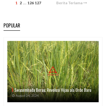
1
2
126
127
Berita Terlama
…
POPULAR
Swasembada Beras; Revolusi Hijau ala Orde Baru
August 24, 2024