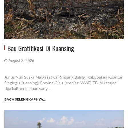
Bau Gratifikasi Di Kuansing
August 8, 2026
Junus Nuh Suaka Margasatwa Rimbang Baling, Kabupaten Kuantan
Singingi (Kuansing), Provinsi Riau. (credits: WWF) TELAH terjadi
tiga kali pertemuan yang…
BACA SELENGKAPNYA...