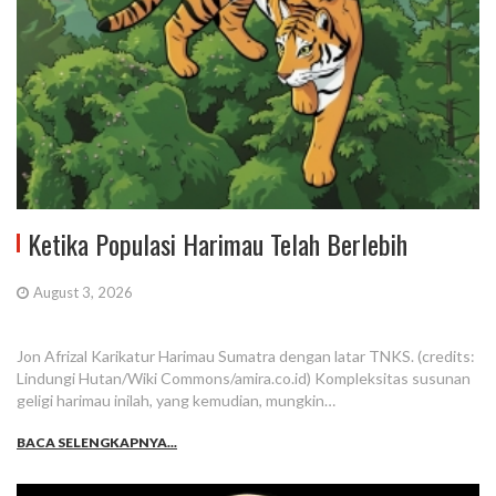
Ketika Populasi Harimau Telah Berlebih
August 3, 2026
Jon Afrizal Karikatur Harimau Sumatra dengan latar TNKS. (credits:
Lindungi Hutan/Wiki Commons/amira.co.id) Kompleksitas susunan
geligi harimau inilah, yang kemudian, mungkin…
BACA SELENGKAPNYA...