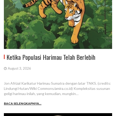
Ketika Populasi Harimau Telah Berlebih
August 3, 2026
Jon Afrizal Karikatur Harimau Sumatra dengan latar TNKS. (credits:
Lindungi Hutan/Wiki Commons/amira.co.id) Kompleksitas susunan
geligi harimau inilah, yang kemudian, mungkin…
BACA SELENGKAPNYA...