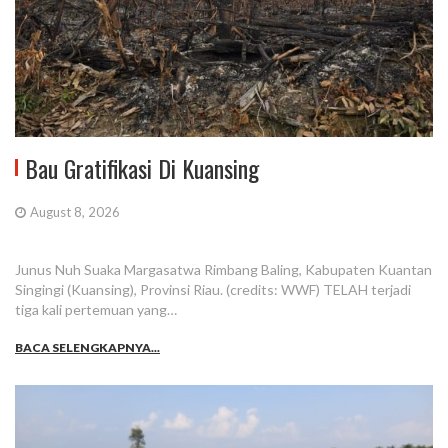
Bau Gratifikasi Di Kuansing
August 8, 2026
Junus Nuh Suaka Margasatwa Rimbang Baling, Kabupaten Kuantan
Singingi (Kuansing), Provinsi Riau. (credits: WWF) TELAH terjadi
tiga kali pertemuan yang…
BACA SELENGKAPNYA...