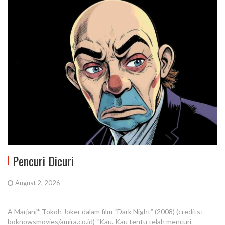
Pencuri Dicuri
August 2, 2026
A Marjani* Tokoh Joker dalam film “Dark Night” (2008) (credits:
boknowsmovies/amira.co.id) “Kau. Kau tentu telah mencuri