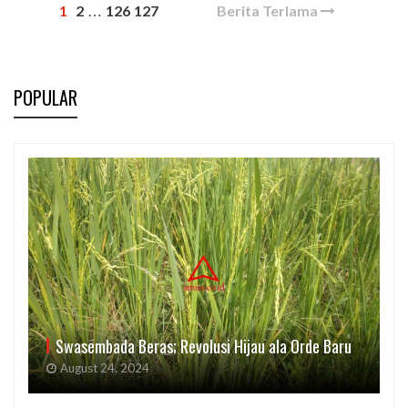
1
2
126
127
Berita Terlama
…
POPULAR
Swasembada Beras; Revolusi Hijau ala Orde Baru
August 24, 2024