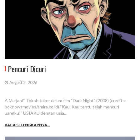
Pencuri Dicuri
August 2, 2026
A Marjani* Tokoh Joker dalam film “Dark Night” (2008) (credits:
boknowsmovies/amira.co.id) “Kau. Kau tentu telah mencuri
uangku!” USIAKU dengan usia…
BACA SELENGKAPNYA...