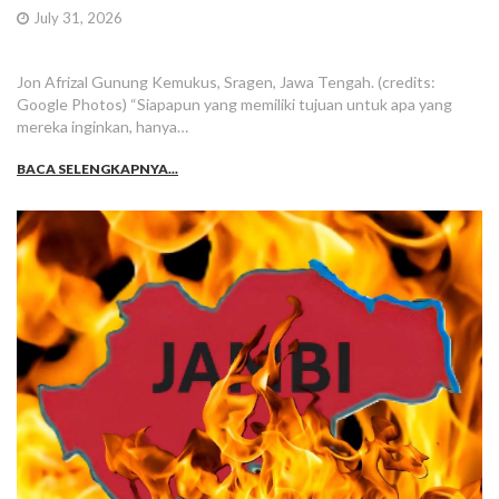
July 31, 2026
Jon Afrizal Gunung Kemukus, Sragen, Jawa Tengah. (credits:
Google Photos) “Siapapun yang memiliki tujuan untuk apa yang
mereka inginkan, hanya…
BACA SELENGKAPNYA...