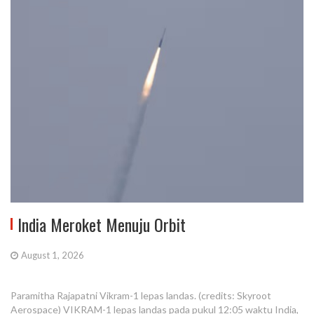
India Meroket Menuju Orbit
August 1, 2026
Paramitha Rajapatni Vikram-1 lepas landas. (credits: Skyroot
Aerospace) VIKRAM-1 lepas landas pada pukul 12:05 waktu India,