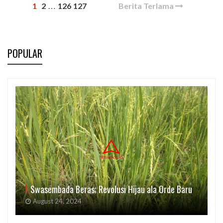
1
2
126
127
Berita Terlama
…
POPULAR
Swasembada Beras; Revolusi Hijau ala Orde Baru
August 24, 2024