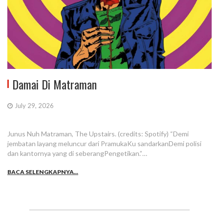
Damai Di Matraman
July 29, 2026
Junus Nuh Matraman, The Upstairs. (credits: Spotify) “Demi
jembatan layang meluncur dari PramukaKu sandarkanDemi polisi
dan kantornya yang di seberangPengetikan.”…
BACA SELENGKAPNYA...