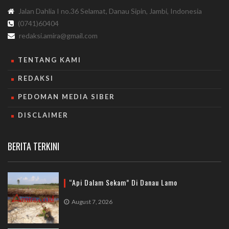
Jalan Dahlia I no.36 Selamat, Danau Sipin, Jambi, Indonesia
(0741)60404
redaksi.amira@gmail.com
TENTANG KAMI
REDAKSI
PEDOMAN MEDIA SIBER
DISCLAIMER
BERITA TERKINI
“Api Dalam Sekam” Di Danau Lamo
August 7, 2026