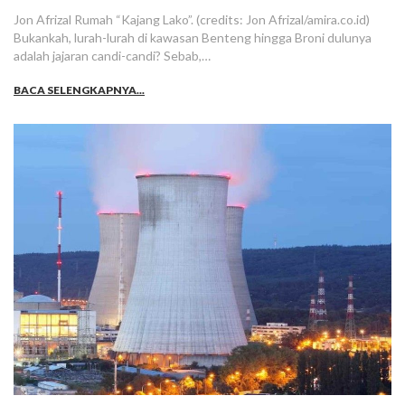
Jon Afrizal Rumah “Kajang Lako”. (credits: Jon Afrizal/amira.co.id)
Bukankah, lurah-lurah di kawasan Benteng hingga Broni dulunya
adalah jajaran candi-candi? Sebab,…
BACA SELENGKAPNYA...