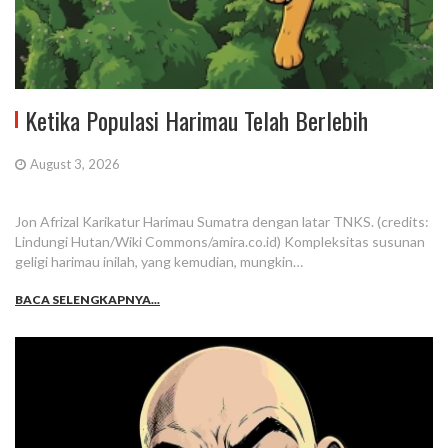
Ketika Populasi Harimau Telah Berlebih
August 3, 2026
Jon Afrizal Karikatur Harimau Sumatra dengan latar TNKS. (credits:
Lindungi Hutan/Wiki Commons/amira.co.id) Kompleksitas susunan
geligi harimau inilah, yang kemudian, mungkin…
BACA SELENGKAPNYA...